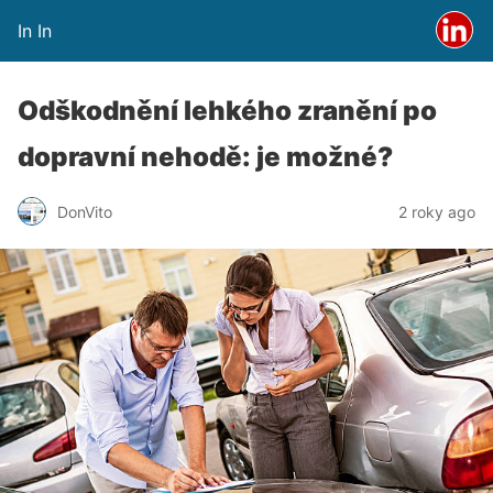
In In
Odškodnění lehkého zranění po
dopravní nehodě: je možné?
DonVito
2 roky ago