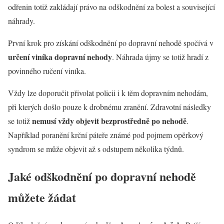
odřenin totiž zakládají právo na odškodnění za bolest a související
náhrady.
První krok pro získání odškodnění po dopravní nehodě spočívá v
určení viníka dopravní nehody
. Náhrada újmy se totiž hradí z
povinného ručení viníka.
Vždy lze doporučit přivolat policii i k těm dopravním nehodám,
při kterých došlo pouze k drobnému zranění. Zdravotní následky
nemusí vždy objevit bezprostředně po nehodě
se totiž
.
Například poranění krční páteře známé pod pojmem opěrkový
syndrom se může objevit až s odstupem několika týdnů.
Jaké odškodnění po dopravní nehodě
můžete žádat