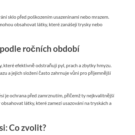
hrání sklo před poškozením usazeninami nebo mrazem.
mohou obsahovat látky, které zanášejí trysky nebo
 podle ročních období
 které efektivně odstraňují pyl, prach a zbytky hmyzu.
u a jejich složení často zahrnuje vůni pro příjemnější
í je ochrana před zamrznutím, přičemž ty nejkvalitnější
 obsahovat látky, které zamezí usazování na tryskách a
i: Co zvolit?