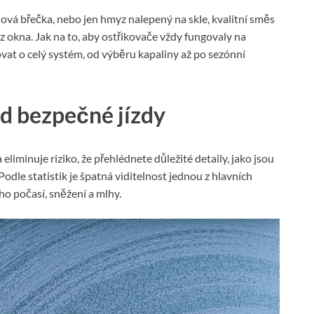
ěhová břečka, nebo jen hmyz nalepený na skle, kvalitní směs
 okna. Jak na to, aby ostřikovače vždy fungovaly na
at o celý systém, od výběru kapaliny až po sezónní
ad bezpečné jízdy
 eliminuje riziko, že přehlédnete důležité detaily, jako jsou
Podle statistik je špatná viditelnost jednou z hlavních
o počasí, sněžení a mlhy.