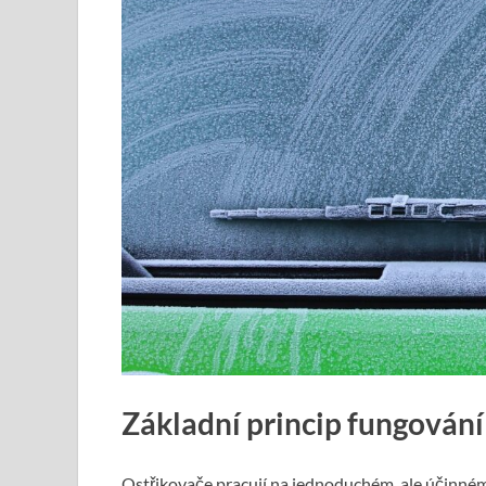
Základní princip fungování
Ostřikovače pracují na jednoduchém, ale účinném 