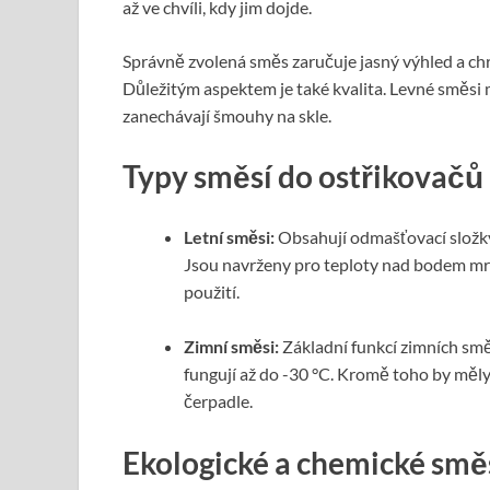
až ve chvíli, kdy jim dojde.
Správně zvolená směs zaručuje jasný výhled a c
Důležitým aspektem je také kvalita. Levné směsi 
zanechávají šmouhy na skle.
Typy směsí do ostřikovačů
Letní směsi:
Obsahují odmašťovací složky,
Jsou navrženy pro teploty nad bodem mraz
použití.
Zimní směsi:
Základní funkcí zimních směs
fungují až do -30 °C. Kromě toho by měly
čerpadle.
Ekologické a chemické směs