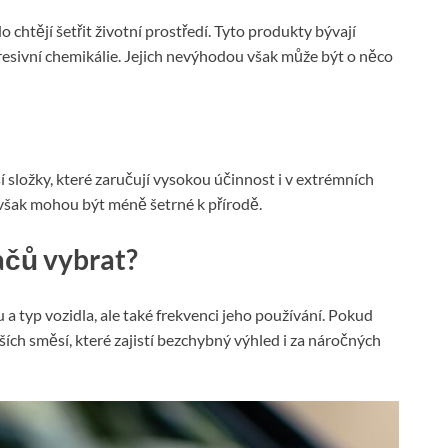
do chtějí šetřit životní prostředí. Tyto produkty bývají
resivní chemikálie. Jejich nevýhodou však může být o něco
í složky, které zaručují vysokou účinnost i v extrémních
šak mohou být méně šetrné k přírodě.
ačů vybrat?
a typ vozidla, ale také frekvenci jeho používání. Pokud
jších směsí, které zajistí bezchybný výhled i za náročných