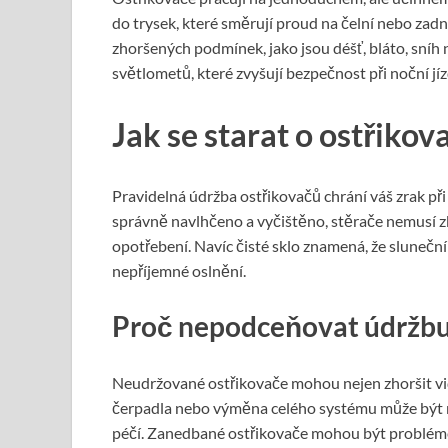
do trysek, které směrují proud na čelní nebo zadní
zhoršených podmínek, jako jsou déšť, bláto, sníh 
světlometů, které zvyšují bezpečnost při noční jíz
Jak se starat o ostřikov
Pravidelná údržba ostřikovačů chrání váš zrak při 
správně navlhčeno a vyčištěno, stěrače nemusí zb
opotřebení. Navíc čisté sklo znamená, že slunečn
nepříjemné oslnění.
Proč nepodceňovat údržbu
Neudržované ostřikovače mohou nejen zhoršit vidi
čerpadla nebo výměna celého systému může být n
péčí. Zanedbané ostřikovače mohou být problémem