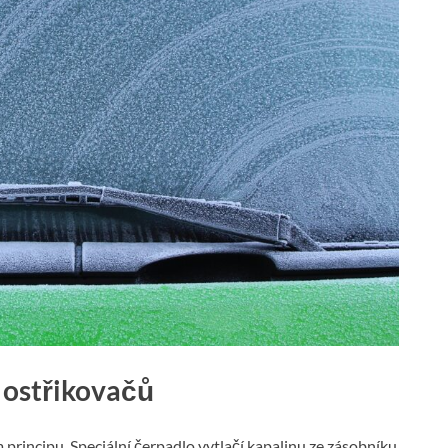
 ostřikovačů
principu. Speciální čerpadlo vytlačí kapalinu ze zásobníku