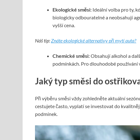
Ekologické směsi:
Ideální volba pro ty, k
biologicky odbouratelné a neobsahují ag
vyšší cena.
Náš tip:
Znáte ekologické alternativy při mytí auta?
Chemické směsi:
Obsahují alkohol a dalš
podmínkách. Pro dlouhodobé používání v
Jaký typ směsi do ostřikov
Při výběru směsi vždy zohledněte aktuální sezónu 
cestujete často, vyplatí se investovat do kvalitně
podmínek.