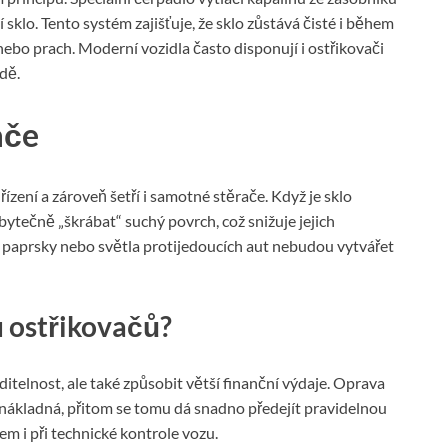
 sklo. Tento systém zajišťuje, že sklo zůstává čisté i během
nebo prach. Moderní vozidla často disponují i ostřikovači
dě.
ače
řízení a zároveň šetří i samotné stěrače. Když je sklo
ytečně „škrábat“ suchý povrch, což snižuje jejich
í paprsky nebo světla protijedoucích aut nebudou vytvářet
 ostřikovačů?
telnost, ale také způsobit větší finanční výdaje. Oprava
ákladná, přitom se tomu dá snadno předejít pravidelnou
 i při technické kontrole vozu.