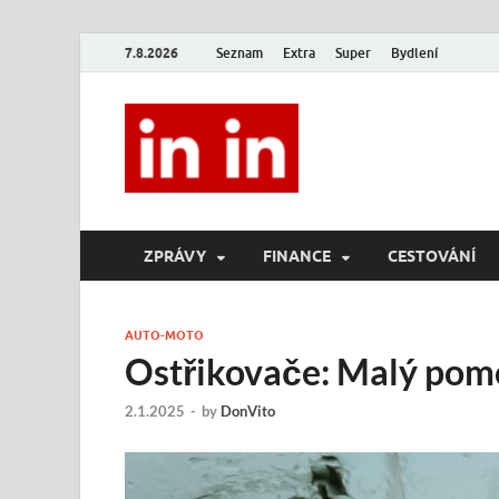
7.8.2026
Seznam
Extra
Super
Bydlení
In In
Magazín životního stylu.
ZPRÁVY
FINANCE
CESTOVÁNÍ
AUTO-MOTO
Ostřikovače: Malý pom
2.1.2025
-
by
DonVito