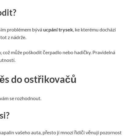
dit?
ějším problémem bývá
ucpání trysek
, ke kterému dochází
tot z nádrže.
 což může poškodit čerpadlo nebo hadičky. Pravidelná
utností.
ěs do ostřikovačů
 vám se rozhodnout.
si?
kapalin vašeho auta, přesto jí mnozí řidiči věnují pozornost