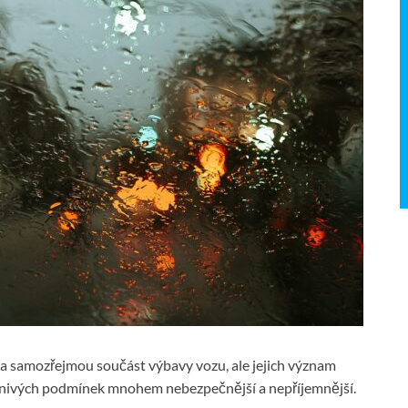
a samozřejmou součást výbavy vozu, ale jejich význam
říznivých podmínek mnohem nebezpečnější a nepříjemnější.