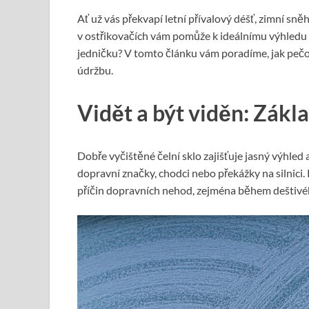
Ať už vás překvapí letní přívalový déšť, zimní sn
v ostřikovačích vám pomůže k ideálnímu výhledu z
jedničku? V tomto článku vám poradíme, jak pečov
údržbu.
Vidět a být viděn: Zákl
Dobře vyčištěné čelní sklo zajišťuje jasný výhled a
dopravní značky, chodci nebo překážky na silnici. 
příčin dopravních nehod, zejména během deštivéh