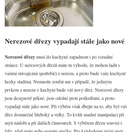
Nerezové dřezy vypadají stále jako nové
Nerezové dřezy
musí do kuchyně zapadnout i po vizuální
stránce. U nerezových dřezů máte tu výhodu, že mohou ladit s
vašimi stávajícími spotřebiči z nerezu, a proto bude vaše kuchyně
hezky sladěná. Nemusíte zoufat ani v případě, že jediným
prvkem z nerezu v kuchyni bude váš nový dřez. Nerezové dřezy
jsou designově pěkné, jsou odolné proti poškrábání, a proto
vypadají stále jako nové. Při výběru však dbejte na to, aby byl váš
dřez dostatečně hluboký a velký. To kvůli snadné manipulaci při
mytí nádobí a při dalších činnostech. S výběrem dřezu souvisí i
fakt, zdali máte nebo nemáte myčku. Pro každodenní ruční mytí