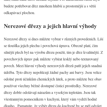
budete potřebovat dřez mnohem hlubší a prostornější a s větší
odkapávací plochou.
Nerezové dřezy a jejich hlavní výhody
Nerezové dřezy si dnes můžete vybrat v různých provedeních. Liší
se tloušťka jejich plechu i povrchová úprava. Obecně platí, čím
silnější plech byl na výrobu dřezu použit, tím je dřez kvalitnější. Z
povrchových úprav pak můžete vybírat lesklý nebo texturovaný
povrch. Mezi hlavní výhody nerezových dřezů patří jejich snadná
údržba. Tyto dřezy nepohlcují žádné pachy ani barvy. Jsou velice
odolné proti účinkům chemických látek, a proto můžete bez obav
používat všechny běžně dostupné čisticí prostředky. Nerezové
dřezy dobře odolávají nárazům a vysokým teplotám. Jsou tak
všestranným pomocníkem v kuchyni, který vám vydrží hodně
dlouho. Pamatujte, že výběr dřezu do kuchyně by se měl odvíjet