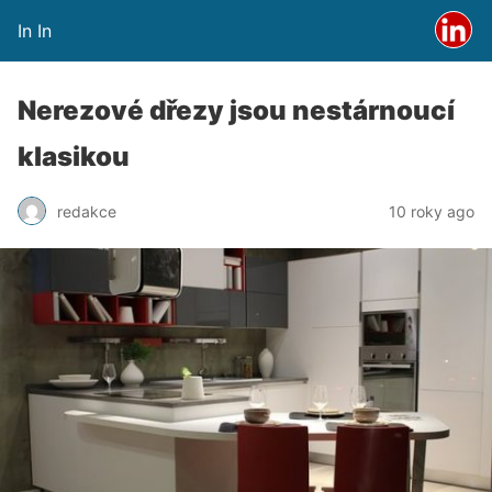
In In
Nerezové dřezy jsou nestárnoucí
klasikou
redakce
10 roky ago