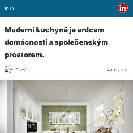
In In
Moderní kuchyně je srdcem
domácnosti a společenským
prostorem.
DonVito
4 roky ago