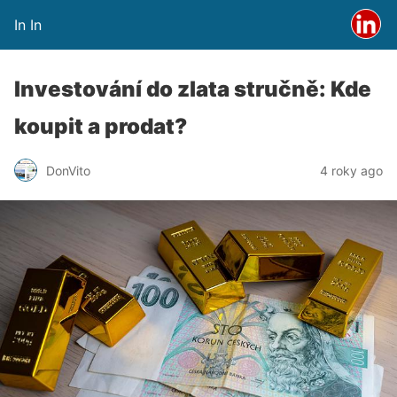
In In
Investování do zlata stručně: Kde
koupit a prodat?
DonVito
4 roky ago