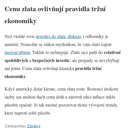
Cenu zlata ovlivňují pravidla tržní
ekonomiky
Než vložíte svou
investici do zlata, diskuze
s odborníky je
namístě. Nenechte se zlákat myšlenkou, že vám zlato zajistí
relativně
pasivní příjem
. Takhle to nefunguje. Zlato sice patří do
spolehlivých
bezpečných investic
a
, ale propady se nevyhýbají
pravidla tržní
ani jemu. Cenu zlata ovlivňují klasická
ekonomiky
.
Když americký dolar klesne, cena zlata roste. Rostoucí úrokové
sazby zas mohou tlačit cenu dolů a zároveň sílící inflace může
působit opačně. Je tak možné pozorovat různé vývojové trendy,
které naproti sobě působí.
Categories:
Zprávy