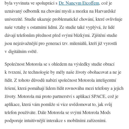
byla vyvinuta ve spolupráci s
Dr. Nancym Etcoffem
, což je
uznávaný odborník na chování mysli a mozku na Harvardské
univerzitě. Studie ukazuje problematické chování, které ovlivňuje
naše vztahy s ostatními lidmi. Ze studie také vyplývá, že lidé
dávají telefonům přednost před svými blízkými. Zjištění studie
jsou nejzávažnější pro generaci tzv. mileniálů, kteří již vyrostli
v digitálním světě.
Společnost Motorola se s ohledem na výsledky studie obrací
k tvrzení, že technologie by měly naše životy obohacovat a ne je
řídit. Z tohoto důvodů nabízí společnost Motorola inteligentní
řešení, která pomáhají lidem řídit rovnováhu mezi telefony a jejich
životy. Motorola má proto partnerství s aplikací SPACE, což je
aplikace, která vám pomůže si více uvědomovat to, jak svůj
telefon používáte. Dále Motorola se svými Motorola Mods
podporuje intuitivnější interakce s mobilními zařízeními.