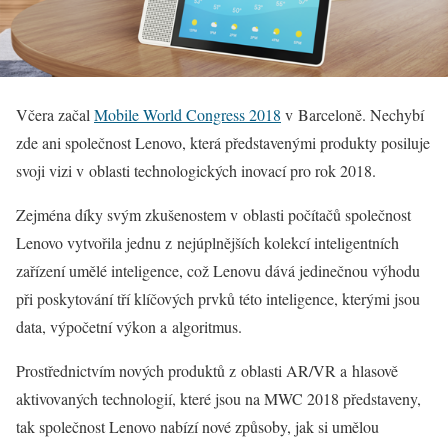
Včera začal
Mobile World Congress 2018
v Barceloně. Nechybí
zde ani společnost Lenovo, která představenými produkty posiluje
svoji vizi v oblasti technologických inovací pro rok 2018.
Zejména díky svým zkušenostem v oblasti počítačů společnost
Lenovo vytvořila jednu z nejúplnějších kolekcí inteligentních
zařízení umělé inteligence, což Lenovu dává jedinečnou výhodu
při poskytování tří klíčových prvků této inteligence, kterými jsou
data, výpočetní výkon a algoritmus.
Prostřednictvím nových produktů z oblasti AR/VR a hlasově
aktivovaných technologií, které jsou na MWC 2018 představeny,
tak společnost Lenovo nabízí nové způsoby, jak si umělou