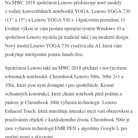
Na MWC 2018 společnost Lenovo představuje nové modely
z rodiny konvertibilních notebooků YOGA: Lenovo YOGA 730
(13″ a 15″) a Lenovo YOGA 530 v 14palcovém provedení. O
kvalitní výkon se vám postará operační systém Windows 10 a
společnost Lenovo myslela již tradičně také i na moderní design.
Nový model Lenovo YOGA 730 využívá sílu AI, která vám
poskytuje inteligentní pomoc hands-free.
Společnost Lenovo také na MWC 2018 přichází s novým triem
robustních notebooků: Chrombook Lenovo 500e, 300e 2v1 a
100e, které jsou nyní dostupné i pro spotřebitele. Kromě
ochranných konstrukcí, které chrání notebook před politím a
pádem, je Chrombook 300e vybaven technologií Lenovo
Enhaced Touch, která umožňuje interakci mezi vaší obrazovkou a
používáním objektů z každodenního života. Chrombook 500e je
zase vybaven technologií EMR PEN s algoritmy Google L pro
snadné psaní a skicování.