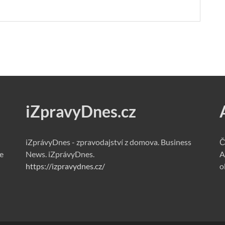
iZpravyDnes.cz
iZprávyDnes - zpravodajství z domova. Business
Č
e
News. iZprávyDnes.
A
https://izpravydnes.cz/
o