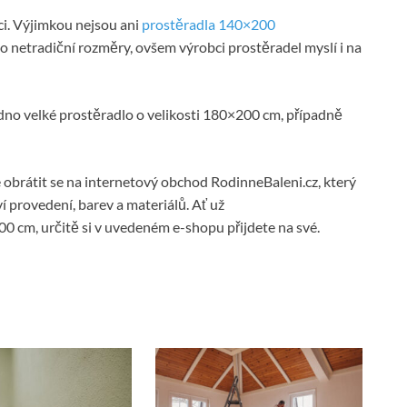
aci. Výjimkou nejsou ani
prostěradla 140×200
e o netradiční rozměry, ovšem výrobci prostěradel myslí i na
dno velké prostěradlo o velikosti 180×200 cm, případně
 obrátit se na internetový obchod RodinneBaleni.cz, který
provedení, barev a materiálů. Ať už
00 cm, určitě si v uvedeném e-shopu přijdete na své.