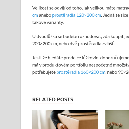
Velikost se odvíjí od toho, jak velikou máte matr
cm
anebo
prostěradla 120×200 cm
. Jedná se sic
takové varianty.
U dvoulůžka se budete rozhodovat, zda koupit je
200×200 cm, nebo dvě prostěradla zvlášť.
Jestliže hledáte prodejce lůžkovin, doporučujeme
má v produktovém portfoliu nespočetné množství 
potřebujete
prostěradla 160×200 cm
, nebo 90×2
RELATED POSTS