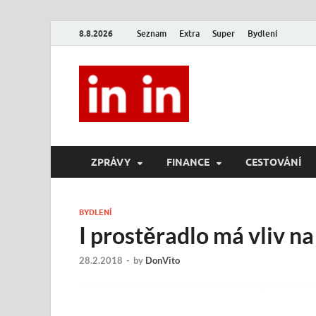
8.8.2026
Seznam
Extra
Super
Bydlení
In In
Magazín životního stylu.
ZPRÁVY
FINANCE
CESTOVÁNÍ
BYDLENÍ
I prostěradlo má vliv na 
28.2.2018
-
by
DonVito