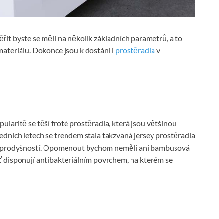
řit byste se měli na několik základních parametrů, a to
materiálu. Dokonce jsou k dostání i
prostěradla
v
ularitě se těší froté prostěradla, která jsou většinou
edních letech se trendem stala takzvaná jersey prostěradla
 a prodyšností. Opomenout bychom neměli ani bambusová
ť disponují antibakteriálním povrchem, na kterém se