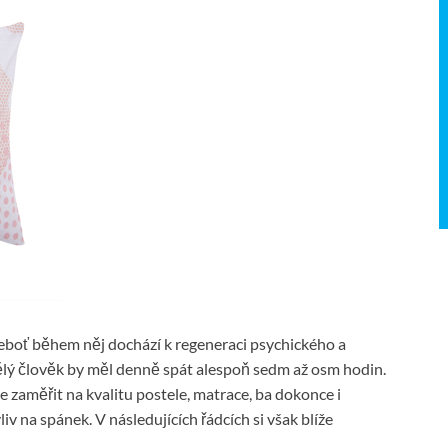
 neboť během něj dochází k regeneraci psychického a
ělý člověk by měl denně spát alespoň sedm až osm hodin.
se zaměřit na kvalitu postele, matrace, ba dokonce i
v na spánek. V následujících řádcích si však blíže