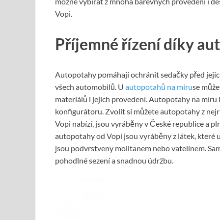
možné vybírat z mnoha barevných provedení i des
Vopi.
Příjemné řízení díky a
Autopotahy pomáhají ochránit sedačky před jejich
všech automobilů. U
autopotahů na míru
se můžet
materiálů i jejich provedení. Autopotahy na míru
konfigurátoru. Zvolit si můžete autopotahy z nejr
Vopi nabízí, jsou vyráběny v České republice a pln
autopotahy od Vopi jsou vyráběny z látek, které 
jsou podvrstveny molitanem nebo vatelínem. Sam
pohodlné sezení a snadnou údržbu.