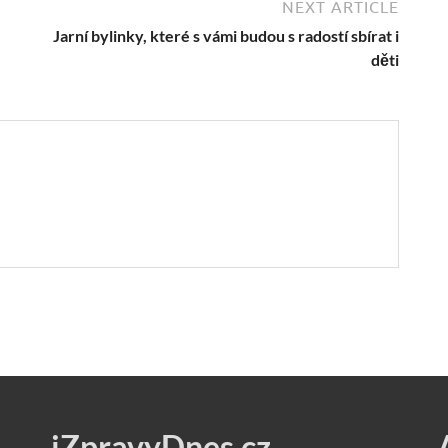
NEXT ARTICLE
Jarní bylinky, které s vámi budou s radostí sbírat i
děti
iZpravyDnes.cz