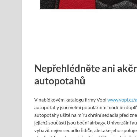
Nepřehlédněte ani akčn
autopotahů
V nabídkovém katalogu firmy Vopi
www.vopi.cz/
autopotahy jsou velmi populárním módním doplň
autopotahy ušité na míru chrání sedadla před zn
jejichž součástí jsou boční airbagy. Univerzální
vybavit nejen sedadlo řidiče, ale také jeho spoluj