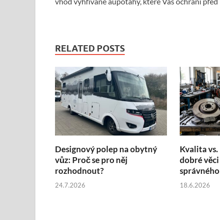
vhod vyhřívané aupotahy, které Vás ochrání pře
RELATED POSTS
Designový polep na obytný
Kvalita vs.
vůz: Proč se pro něj
dobré věci
rozhodnout?
správného
24.7.2026
18.6.2026