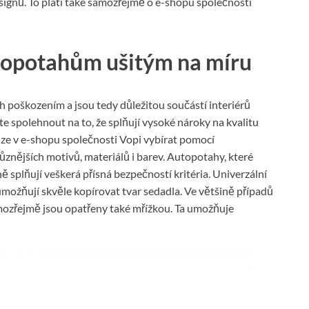
ignů. To platí také samozřejmě o e-shopu společnosti
utopotahům ušitým na míru
 poškozením a jsou tedy důležitou součástí interiérů
e spolehnout na to, že splňují vysoké nároky na kvalitu
 lze v e-shopu společnosti Vopi vybírat pomocí
ůznějších motivů, materiálů i barev. Autopotahy, které
ě splňují veškerá přísná bezpečností kritéria. Univerzální
umožňují skvěle kopírovat tvar sedadla. Ve většině případů
ozřejmě jsou opatřeny také mřížkou. Ta umožňuje