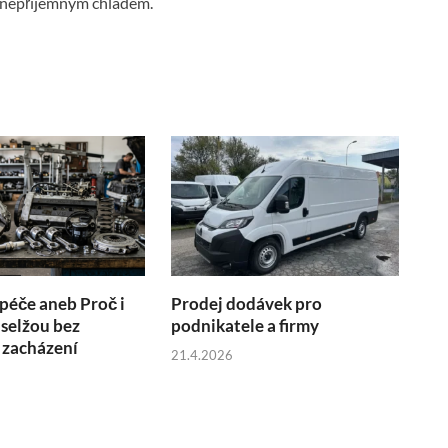
d nepříjemným chladem.
 péče aneb Proč i
Prodej dodávek pro
 selžou bez
podnikatele a firmy
 zacházení
21.4.2026