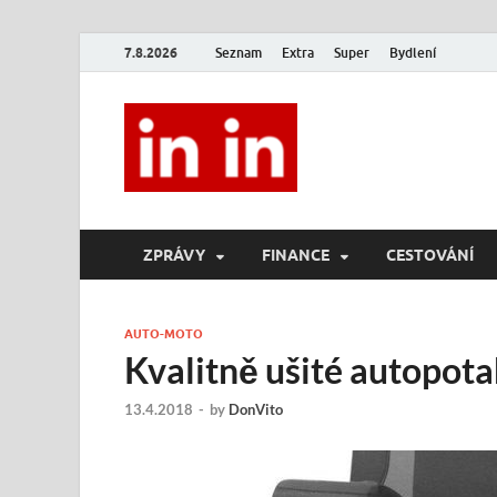
7.8.2026
Seznam
Extra
Super
Bydlení
In In
Magazín životního stylu.
ZPRÁVY
FINANCE
CESTOVÁNÍ
AUTO-MOTO
Kvalitně ušité autopota
13.4.2018
-
by
DonVito