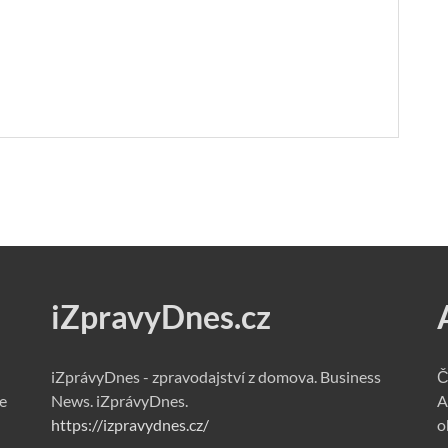
iZpravyDnes.cz
iZprávyDnes - zpravodajství z domova. Business
Č
e
News. iZprávyDnes.
A
https://izpravydnes.cz/
o