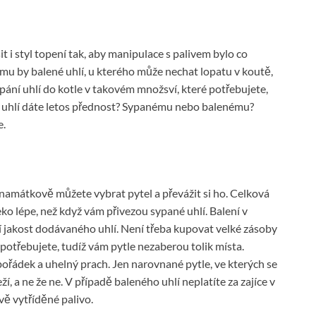
 i styl topení tak, aby manipulace s palivem bylo co
omu by balené uhlí, u kterého může nechat lopatu v koutě,
ání uhlí do kotle v takovém množsví, které potřebujete,
mu uhlí dáte letos přednost? Sypanému nebo balenému?
e.
i namátkově můžete vybrat pytel a převážit si ho. Celková
ko lépe, než když vám přivezou sypané uhlí. Balení v
í jakost dodávaného uhlí. Není třeba kupovat velké zásoby
 potřebujete, tudíž vám pytle nezaberou tolik místa.
ořádek a uhelný prach. Jen narovnané pytle, ve kterých se
í, a ne že ne. V případě baleného uhlí neplatíte za zajíce v
livě vytříděné palivo.