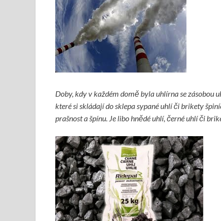
Doby, kdy v každém domě byla uhlírna se zásobou uhl
které si skládají do sklepa sypané uhlí či brikety špiní
prašnost a špínu. Je libo hnědé uhlí, černé uhlí či br