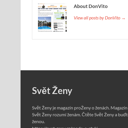
About DonVito
View all posts by DonVito →
Svět Ženy
Svět Ženy je magazín proŽeny o ženách. Magazín
Svět Ženy rozumí ženám. Čtěte Svět Ženy a buďt
ženou.