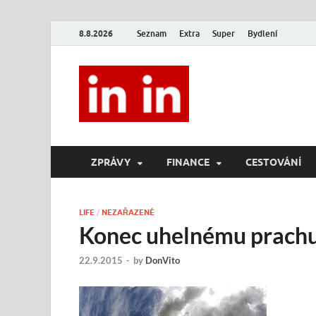
8.8.2026
Seznam
Extra
Super
Bydlení
In In
Magazín životního stylu.
ZPRÁVY
FINANCE
CESTOVÁNÍ
LIFE
/
NEZAŘAZENÉ
Konec uhelnému prachu
22.9.2015
-
by
DonVito