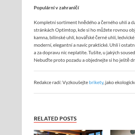
Populární v zahraničí
Kompletní sortiment hnědého a černého uhlí a d
stránkách
Optimtop
, kde si ho můžete rovnou ob
kamna, bílinské uhlí, kovářské černé uhlí, ledvické
moderní, elegantní a navíc praktické. Uhlí i ostat
a za dopravu nic neplatíte. Tušíte, u jakých sous
Nebuďte proto pozadu a objednejte si ho ještě dn
Redakce radí: Vyzkoušejte
brikety
, jako ekologic
RELATED POSTS