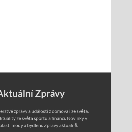
Aktuální Zprávy
erstvé zprávy a události z domova i ze světa.
ktuality ze světa sportu a financí. Novinky v
blasti módy a bydlení. Zprávy aktuálně.