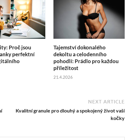
ity: Proč jsou
Tajemství dokonalého
anky perfektní
dekoltu a celodenního
itálního
pohodlí: Prádlo pro každou
u
příležitost
21.4.2026
NEXT ARTICLE
í
Kvalitní granule pro dlouhý a spokojený život vaší
kočky