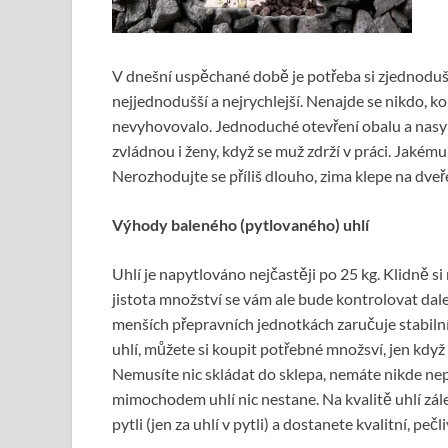
V dnešní uspěchané době je potřeba si zjednodušit
nejjednodušší a nejrychlejší. Nenajde se nikdo, k
nevyhovovalo. Jednoduché otevření obalu a nasyp
zvládnou i ženy, když se muž zdrží v práci. Jaké
Nerozhodujte se příliš dlouho, zima klepe na dveř
Výhody baleného (pytlovaného) uhlí
Uhlí je napytlováno nejčastěji po 25 kg. Klidně s
jistota množství se vám ale bude kontrolovat dale
menších přepravních jednotkách zaručuje stabiln
uhlí, můžete si koupit potřebné množsví, jen když
Nemusíte nic skládat do sklepa, nemáte nikde nep
mimochodem uhlí nic nestane. Na kvalitě uhlí zálež
pytli (jen za uhlí v pytli) a dostanete kvalitní, peč