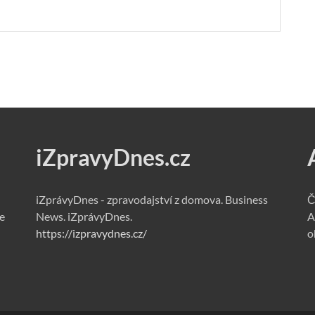
iZpravyDnes.cz
iZprávyDnes - zpravodajství z domova. Business
Č
e
News. iZprávyDnes.
A
https://izpravydnes.cz/
o