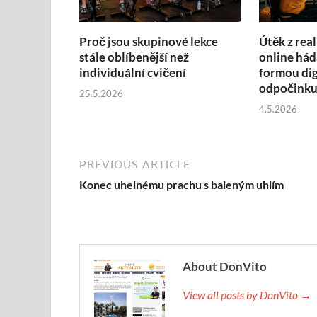
Proč jsou skupinové lekce
Útěk z real
stále oblíbenější než
online hád
individuální cvičení
formou dig
odpočink
25.5.2026
4.5.2026
PREVIOUS ARTICLE
Konec uhelnému prachu s baleným uhlím
About DonVito
View all posts by DonVito →