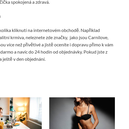
očička spokojená a zdravá.
u
olika kliknutí na internetovém obchodě. Například
litní krmiva, neleznete zde značky, jako jsou Carnilove,
více než přívětivé a jistě oceníte i dopravu přímo k vám
adarmo a navíc do 24 hodin od objednávky. Pokud jste z
a ještě v den objednání.