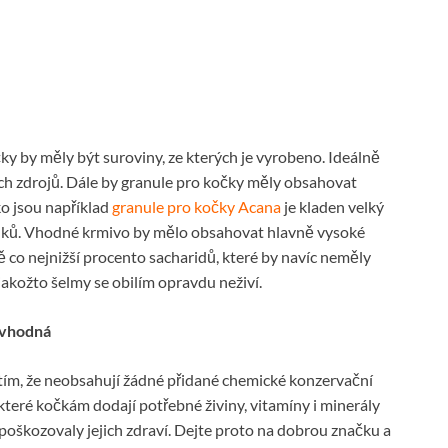
y by měly být suroviny, ze kterých je vyrobeno. Ideálně
ích zdrojů. Dále by granule pro kočky měly obsahovat
ko jsou například
granule pro kočky Acana
je kladen velký
 tuků. Vhodné krmivo by mělo obsahovat hlavně vysoké
ně co nejnižší procento sacharidů, které by navíc neměly
jakožto šelmy se obilím opravdu neživí.
 vhodná
tím, že neobsahují žádné přidané chemické konzervační
, které kočkám dodají potřebné živiny, vitamíny i minerály
o poškozovaly jejich zdraví. Dejte proto na dobrou značku a