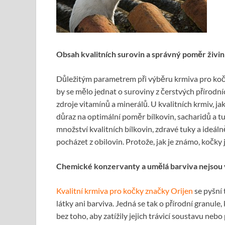
Obsah kvalitních surovin a správný poměr živin
Důležitým parametrem při výběru krmiva pro kočk
by se mělo jednat o suroviny z čerstvých přírodn
zdroje vitamínů a minerálů. U kvalitních krmiv, ja
důraz na optimální poměr bílkovin, sacharidů a
množství kvalitních bílkovin, zdravé tuky a ideál
pocházet z obilovin. Protože, jak je známo, kočky 
Chemické konzervanty a umělá barviva nejsou
Kvalitní krmiva pro kočky značky Orijen
se pyšní 
látky ani barviva. Jedná se tak o přírodní granule
bez toho, aby zatížily jejich trávicí soustavu neb