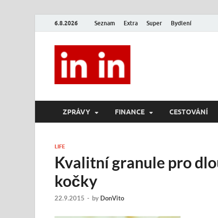
6.8.2026
Seznam
Extra
Super
Bydlení
In In
Magazín životního stylu.
ZPRÁVY
FINANCE
CESTOVÁNÍ
LIFE
Kvalitní granule pro dlo
kočky
22.9.2015
-
by
DonVito