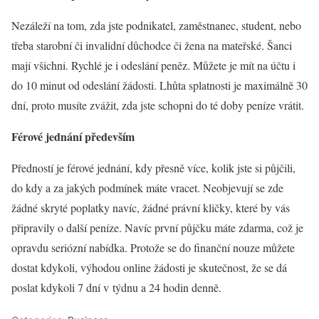
Nezáleží na tom, zda jste podnikatel, zaměstnanec, student, nebo
třeba starobní či invalidní důchodce či žena na mateřské. Šanci
mají všichni. Rychlé je i odeslání peněz. Můžete je mít na účtu i
do 10 minut od odeslání žádosti. Lhůta splatnosti je maximálně 30
dní, proto musíte zvážit, zda jste schopni do té doby peníze vrátit.
Férové jednání především
Předností je férové jednání, kdy přesně více, kolik jste si půjčili,
do kdy a za jakých podmínek máte vracet. Neobjevují se zde
žádné skryté poplatky navíc, žádné právní kličky, které by vás
připravily o další peníze. Navíc první půjčku máte zdarma, což je
opravdu seriózní nabídka. Protože se do finanční nouze můžete
dostat kdykoli, výhodou online žádosti je skutečnost, že se dá
poslat kdykoli 7 dní v týdnu a 24 hodin denně.