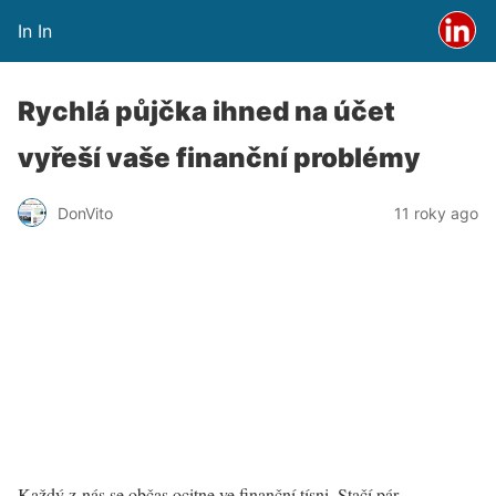
In In
Rychlá půjčka ihned na účet
vyřeší vaše finanční problémy
DonVito
11 roky ago
Každý z nás se občas ocitne ve finanční tísni. Stačí pár