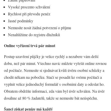
Vysoké procento schválení
Rychlost při převodu peněz
Jasné podmínky
Nemusíte nosit žádná potvrzení o příjmu
Nenahlížíme do registru dlužníků
Online vyřízení trvá pár minut
Postup uzavření půjčky je velice rychlý a nezabere vám delší
dobu, než pár minut. Všechno navíc můžete vyřešit online rovnou
od počítače. Nemusíte si sjednávat kvůli úvěru osobní schůzky a
chodit někam na pobočku. Stačí se posadit ke svému počítači a
vyplnit velice jednoduchý formulář s osobními daty a odeslat ho.
Obratem obdržíte informaci, zda vám byl úvěr schválen. Na úvěr
dosáhne až 80 % žadatelů, takže se nemusíte bát neúspěchu.
Šanci získat peníze má každý