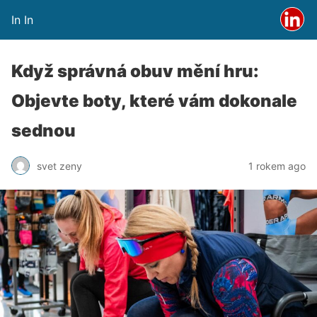
In In
Když správná obuv mění hru:
Objevte boty, které vám dokonale
sednou
svet zeny
1 rokem ago