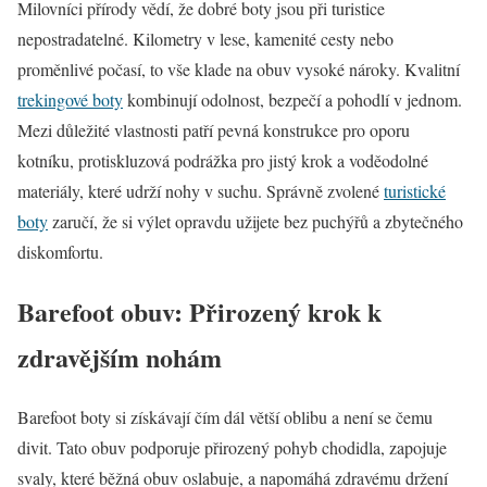
Milovníci přírody vědí, že dobré boty jsou při turistice
nepostradatelné. Kilometry v lese, kamenité cesty nebo
proměnlivé počasí, to vše klade na obuv vysoké nároky. Kvalitní
trekingové boty
kombinují odolnost, bezpečí a pohodlí v jednom.
Mezi důležité vlastnosti patří pevná konstrukce pro oporu
kotníku, protiskluzová podrážka pro jistý krok a voděodolné
materiály, které udrží nohy v suchu. Správně zvolené
turistické
boty
zaručí, že si výlet opravdu užijete bez puchýřů a zbytečného
diskomfortu.
Barefoot obuv: Přirozený krok k
zdravějším nohám
Barefoot boty si získávají čím dál větší oblibu a není se čemu
divit. Tato obuv podporuje přirozený pohyb chodidla, zapojuje
svaly, které běžná obuv oslabuje, a napomáhá zdravému držení