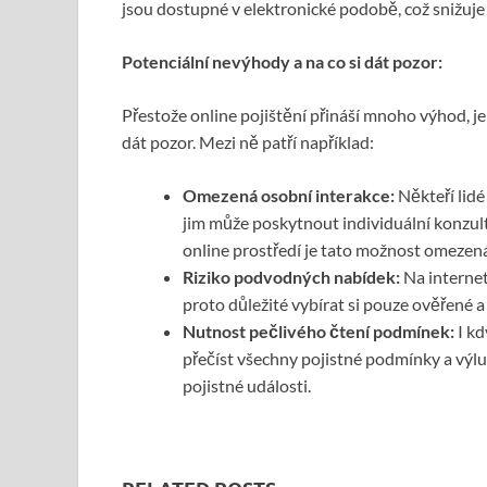
jsou dostupné v elektronické podobě, což snižuje s
Potenci
ální nevýhody a na co si dát pozor:
Přestože online pojištění přináší mnoho výhod, je
dát pozor. Mezi ně patří například:
Omezená osobní interakce:
Někteří lidé
jim může poskytnout individuální konzul
online prostředí je tato možnost omezená
Riziko podvodných nabídek:
Na internet
proto důležité vybírat si pouze ověřené 
Nutnost peč
liv
é
ho čtení podmínek:
I kd
přečíst všechny pojistné podmínky a výl
pojistné události.