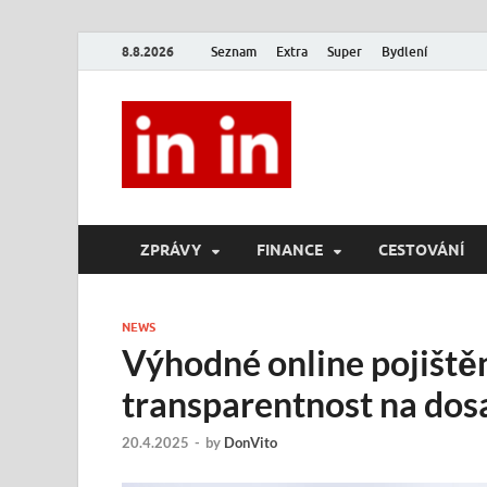
8.8.2026
Seznam
Extra
Super
Bydlení
In In
Magazín životního stylu.
ZPRÁVY
FINANCE
CESTOVÁNÍ
NEWS
Výhodné online pojištěn
transparentnost na dos
20.4.2025
-
by
DonVito