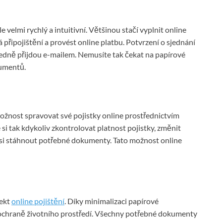
 velmi rychlý a intuitivní. Většinou stačí vyplnit online
 připojištění a provést online platbu. Potvrzení o sjednání
edně přijdou e-mailem. Nemusíte tak čekat na papírové
kumentů.
žnost spravovat své pojistky online prostřednictvím
i tak kdykoliv zkontrolovat platnost pojistky, změnit
o si stáhnout potřebné dokumenty. Tato možnost online
pekt
online poji
štění
. Díky minimalizaci papírové
 ochraně životního prostředí. Všechny potřebné dokumenty