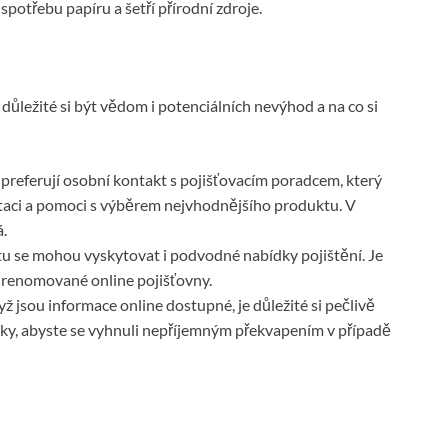
potřebu papíru a šetří přírodní zdroje.
 důležité si být vědom i potenciálních nevýhod a na co si
 preferují osobní kontakt s pojišťovacím poradcem, který
taci a pomoci s výběrem nejvhodnějšího produktu. V
.
u se mohou vyskytovat i podvodné nabídky pojištění. Je
a renomované online pojišťovny.
yž jsou informace online dostupné, je důležité si pečlivě
uky, abyste se vyhnuli nepříjemným překvapením v případě