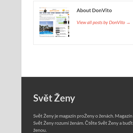
About DonVito
View all posts by DonVito →
Svět Ženy
Svět Ženy je magazín proŽeny o ženách. Magazín
Svět Ženy rozumí ženám. Čtěte Svět Ženy a buďt
ženou.