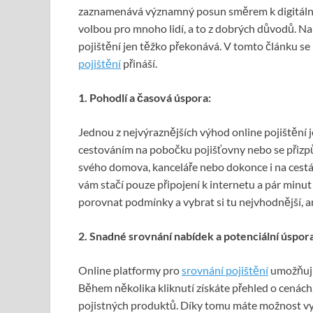
zaznamenává významný posun směrem k digitálním 
volbou pro mnoho lidí, a to z dobrých důvodů. Nab
pojištění jen těžko překonává. V tomto článku se
poji
štění
přináší.
1. Pohodlí a časová úspora:
Jednou z nejvýraznějších výhod online pojištění j
cestováním na pobočku pojišťovny nebo se přizpů
svého domova, kanceláře nebo dokonce i na cestác
vám stačí pouze připojení k internetu a pár minut
porovnat podmínky a vybrat si tu nejvhodnější, an
2. Snadn
é
srovnání nabídek a potenciální úspor
Online platformy pro
srovn
ání pojištění
umožňují
Během několika kliknutí získáte přehled o cenách
pojistných produktů. Díky tomu máte možnost vyb