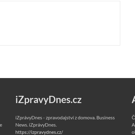
iZpravyDnes.cz
iZprávyDnes - zpravodajství z domova. Business
Č
e
News. iZprávyDnes.
A
https://izpravydnes.cz/
o