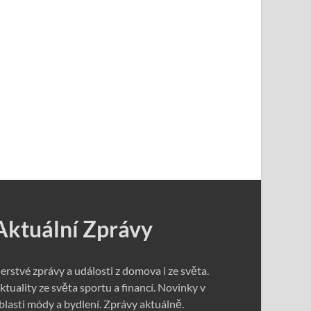
Aktuální Zprávy
erstvé zprávy a události z domova i ze světa.
ktuality ze světa sportu a financí. Novinky v
blasti módy a bydlení. Zprávy aktuálně.