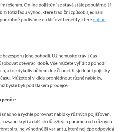
řešením. Online pojištění se stává stále populárnější
ízí totiž řadu výhod, které tradiční způsob sjednání
 podrobně podíváme na klíčové benefity, které
online
e bezesporu jeho pohodlí. Už nemusíte trávit čas
sobovat otevírací době. Vše můžete vyřídit z pohodlí
h, a to kdykoliv během dne či noci. K sjednání pojistky
 času. Můžete si v klidu prohlédnout různé nabídky,
iž byste byli pod tlakem prodejce.
a peněz:
 snadno a rychle porovnat nabídky různých pojišťoven.
, rozsahu krytí a dalších důležitých parametrech různých
rat si tu nejvýhodnější variantu, která nejlépe odpovídá