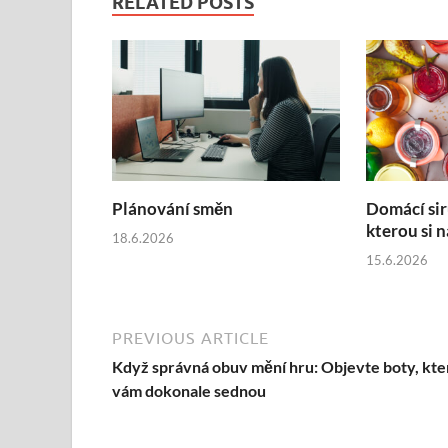
RELATED POSTS
Plánování směn
Domácí sir
kterou si 
18.6.2026
15.6.2026
PREVIOUS ARTICLE
Když správná obuv mění hru: Objevte boty, kte
vám dokonale sednou