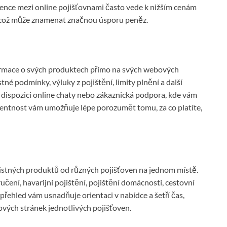
nce mezi online pojišťovnami často vede k nižším cenám
 což může znamenat značnou úsporu peněz.
formace o svých produktech přímo na svých webových
tné podmínky, výluky z pojištění, limity plnění a další
 k dispozici online chaty nebo zákaznická podpora, kde vám
rentnost vám umožňuje lépe porozumět tomu, za co platíte,
jistných produktů od různých pojišťoven na jednom místě.
čení, havarijní pojištění, pojištění domácnosti, cestovní
 přehled vám usnadňuje orientaci v nabídce a šetří čas,
vých stránek jednotlivých pojišťoven.