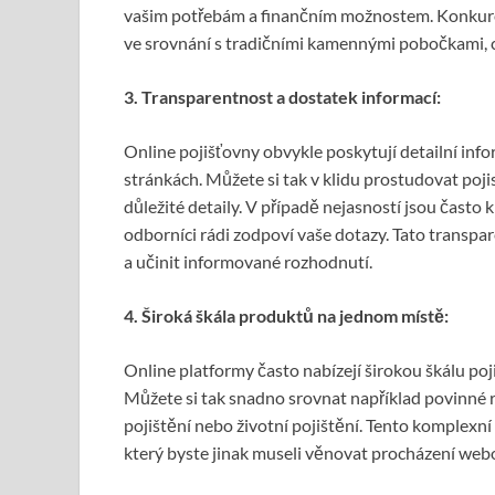
vašim potřebám a finančním možnostem. Konkure
ve srovnání s tradičními kamennými pobočkami,
3. Transparentnost a dostatek informací:
Online pojišťovny obvykle poskytují detailní in
stránkách. Můžete si tak v klidu prostudovat pojis
důležité detaily. V případě nejasností jsou často
odborníci rádi zodpoví vaše dotazy. Tato transpa
a učinit informované rozhodnutí.
4. Široká škála produktů na jednom místě:
Online platformy často nabízejí širokou škálu po
Můžete si tak snadno srovnat například povinné ru
pojištění nebo životní pojištění. Tento komplexní
který byste jinak museli věnovat procházení webo