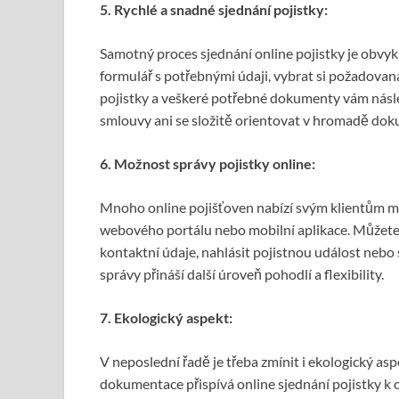
5. Rychl
é
a snadn
é
sjednání pojistky:
Samotný proces sjednání online pojistky je obvykle
formulář s potřebnými údaji, vybrat si požadovaná
pojistky a veškeré potřebné dokumenty vám násl
smlouvy ani se složitě orientovat v hromadě do
6. Možnost správy pojistky online:
Mnoho online pojišťoven nabízí svým klientům mo
webového portálu nebo mobilní aplikace. Můžete s
kontaktní údaje, nahlásit pojistnou událost neb
správy přináší další úroveň pohodlí a flexibility.
7. Ekologický
aspekt:
V neposlední řadě je třeba zmínit i ekologický as
dokumentace přispívá online sjednání pojistky k