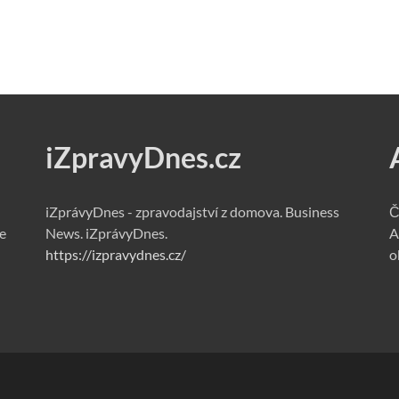
iZpravyDnes.cz
iZprávyDnes - zpravodajství z domova. Business
Č
e
News. iZprávyDnes.
A
https://izpravydnes.cz/
o