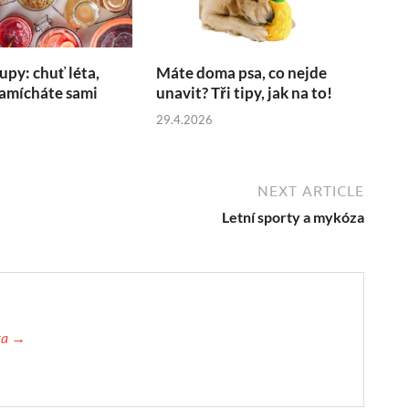
upy: chuť léta,
Máte doma psa, co nejde
namícháte sami
unavit? Tři tipy, jak na to!
29.4.2026
NEXT ARTICLE
Letní sporty a mykóza
ova →