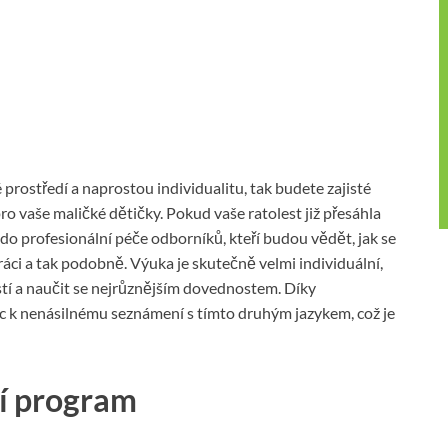
é prostředí a naprostou individualitu, tak budete zajisté
pro vaše maličké dětičky. Pokud vaše ratolest již přesáhla
 do profesionální péče odborníků, kteří budou vědět, jak se
ráci a tak podobně. Výuka je skutečně velmi individuální,
stí a naučit se nejrůznějším dovednostem. Díky
íc k nenásilnému seznámení s tímto druhým jazykem, což je
cí program