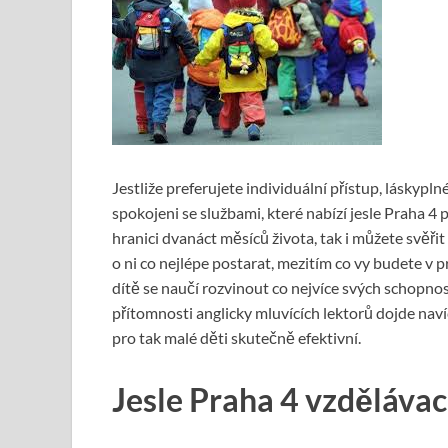
Jestliže preferujete individuální přístup, láskypln
spokojeni se službami, které nabízí jesle Praha 4 
hranici dvanáct měsíců života, tak i můžete svěřit
o ni co nejlépe postarat, mezitím co vy budete v p
dítě se naučí rozvinout co nejvíce svých schopno
přítomnosti anglicky mluvících lektorů dojde nav
pro tak malé děti skutečně efektivní.
Jesle Praha 4 vzděláva