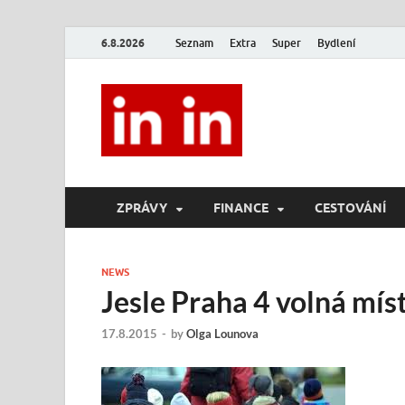
6.8.2026
Seznam
Extra
Super
Bydlení
In In
Magazín životního stylu.
ZPRÁVY
FINANCE
CESTOVÁNÍ
NEWS
Jesle Praha 4 volná mís
17.8.2015
-
by
Olga Lounova