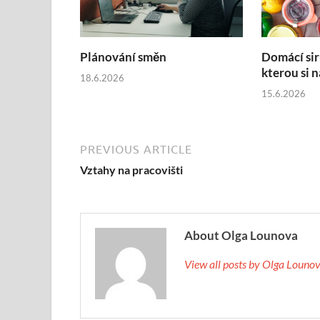
Plánování směn
Domácí sir
kterou si 
18.6.2026
15.6.2026
PREVIOUS ARTICLE
Vztahy na pracovišti
About Olga Lounova
View all posts by Olga Loun