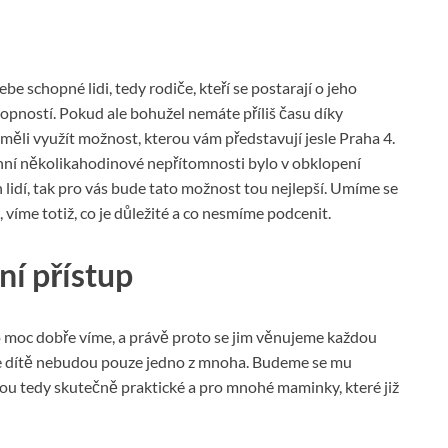
ebe schopné lidi, tedy rodiče, kteří se postarají o jeho
hopností. Pokud ale bohužel nemáte příliš času díky
měli využít možnost, kterou vám představují jesle Praha 4.
nní několikahodinové nepřítomnosti bylo v obklopení
lidí, tak pro vás bude tato možnost tou nejlepší. Umíme se
, víme totiž, co je důležité a co nesmíme podcenit.
ní přístup
o moc dobře víme, a právě proto se jim věnujeme každou
vaše dítě nebudou pouze jedno z mnoha. Budeme se mu
jsou tedy skutečně praktické a pro mnohé maminky, které již