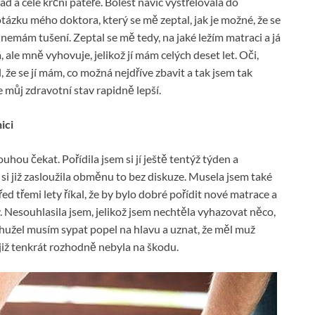
d a celé krční páteře. Bolest navíc vystřelovala do
tázku mého doktora, který se mě zeptal, jak je možné, že se
 nemám tušení. Zeptal se mě tedy, na jaké ležím matraci a já
 ale mně vyhovuje, jelikož jí mám celých deset let. Oči,
, že se jí mám, co možná nejdříve zbavit a tak jsem tak
 můj zdravotní stav rapidně lepší.
ici
hou čekat. Pořídila jsem si jí ještě tentýž týden a
á si již zasloužila obměnu to bez diskuze. Musela jsem také
d třemi lety říkal, že by bylo dobré pořídit nové matrace a
y. Nesouhlasila jsem, jelikož jsem nechtěla vyhazovat něco,
ohužel musím sypat popel na hlavu a uznat, že měl muž
již tenkrát rozhodně nebyla na škodu.