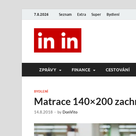
7.8.2026
Seznam
Extra
Super
Bydlení
In In
Magazín životního stylu.
ZPRÁVY
FINANCE
CESTOVÁNÍ
BYDLENÍ
Matrace 140×200 zachr
14.8.2018
-
by
DonVito