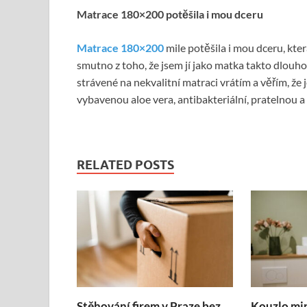
Matrace 180×200 potěšila i mou dceru
Matrace 180×200
mile potěšila i mou dceru, kter
smutno z toho, že jsem jí jako matka takto dlouh
strávené na nekvalitní matraci vrátím a věřím, že
vybavenou aloe vera, antibakteriální, pratelnou a
RELATED POSTS
Stěhování firem v Praze bez
Kouzlo mi