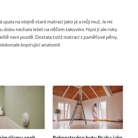
á spala na stejně staré matraci jako já a můj muž. Je mi
ou dobu nechala ležet na něčem takovém. Nyní jí ale roky
 ještě není pozdě. Dostala totiž matraci z paměťové pěny,
 dokonale kopírující anatomii
nimalismu aneb
Rekonstrukce bytu Praha jako