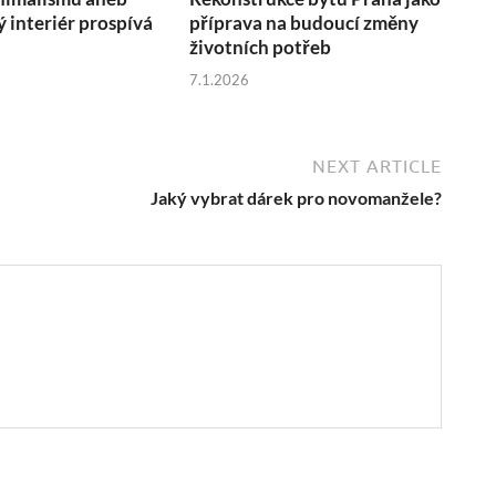
ý interiér prospívá
příprava na budoucí změny
životních potřeb
7.1.2026
NEXT ARTICLE
Jaký vybrat dárek pro novomanžele?