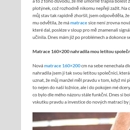
a to z toho důvodu, že mě úmorně trápila bolest za
plotýnek, což rozhodně nikomu nepřeji zažít. Na o
můj stav tak rapidně zhoršil, jsem odpověděla, že
mu odvětila, že má
matrace
sice není zrovna nová,
které dal, posléze v sloup pro mě znamenali signál
učinila. Dnes mám již po problémech a dokonce se
Matrace 160×200 nahradila mou letitou společn
Nová
matrace 160×200
cm na sebe nenechala dlou
nahradila jsem jí tak svou letitou společnici, kter
uznat, že můj manžel měl pravdu v tom, když mi pře
to nejen do naší ložnice, ale i do pokojen mé dcer
co bylo dle mého názoru stále funkční. Dnes si b
vskutku pravdu a investice do nových matrací by 