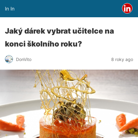
In In
Jaký dárek vybrat učitelce na
konci školního roku?
DonVito
8 roky ago