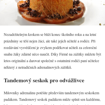
Nezadržitelným krokem se blíží konec školního roku a na letní
prázdniny se těší nejen žáci, ale také jejich učitelé a rodiče. Při
rozdávání vysvědčení je zvykem poděkovat učiteli za celoroční
snahu žáky zdárně něco naučit. Díky Firmě na zážitky můžete být
letos originální a darovat společně s ostatními rodiči paní učitelce
některý z netradičních adrenalinových zážitků.
Tandemový seskok pro odvážlivce
Milovníky adrenalinu potěšíte především tandemovým seskokem
padákem. Tandemový seskok padákem může splnit sen každému,