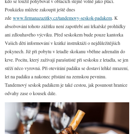
kdo se toužil pohybovat v oblacích stejně volně jako ptáci.
Poukázku můžete zakoupit ještě dnes
zde
www.firmanazazitky.cz/tandemovy-seskok-padakem
. K
absolvování tohoto zážitku není zapotřebí ani lékařské prohlídky
ani zdlouhavého výcviku. Před seskokem bude pouze kantorka
Vašich dětí informování v krátké instruktáži o nejdůležitějších
pokynech. Již při pobytu v letadle skokanu vběhne adrenalin do
krve. Pocitu, který zažívají parašutisté při seskoku z letadla, se jen
stěží něco vyrovná. Při otevírání padáku se dostaví lehké mrazení,
let na padáku a nakonec přistání na zemskou pevninu.
Tandemový seskok padákem je také cestou, jak posunout hranice
odvahy zase o kousek dále.