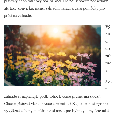
plastový nebo ratanový box na věci. Do něj schováte podsedáky,
ale také konvičku, menší zahradní nářadí a další pomůcky pro
práci na zahradě.
Vý
hle
d
do
zah
rad
y
Svo
u
zahradu si naplánujte podle toho, k čemu přesně má sloužit.
Chcete pěstovat vlastní ovoce a zeleninu? Kupte nebo si vyrobte
vyvýšené záhony, naplánujte si místo pro bylinky a myslete také