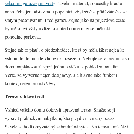
sekčními garážovými vraty
stavební materiál, součástky k autu
nebo třeba jen odstavenou popelnici, zbytečně si přidáváte čas se
stálým přesouváním. Před garáží, stejně jako na příjezdové cestě
by mělo být vždy uklizeno a před domem by se mělo dát
pohodlně parkovat.
Stejně tak to platí i o předzahrádce, která by měla lákat nejen ke
vstupu do domu, ale klidně i k posezení. Nebojte se v přední části
domu naplánovat alespoň jednu lavičku, s pohledem na ulici.
Věřte, že vytvoříte nejen designový, ale hlavně také funkční
koutek, nejen pro návštěvy.
Terasa v hlavní roli
Vzhled vašeho domu dokreslí upravená terasa. Snažte se ji
vybavit praktickým nábytkem, který vydrží i změny počasí.
Skvěle se hodí omyvatelný zahradní nábytek. Na terasu umístěte i