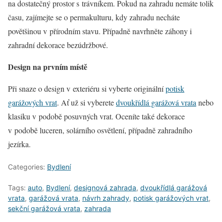
na dostatečný prostor s trávníkem. Pokud na zahradu nemáte tolik
času, zajímejte se o permakulturu, kdy zahradu necháte
povětšinou v přírodním stavu. Případně navrhněte záhony i
zahradní dekorace bezúdržbové.
Design na prvním místě
Při snaze o design v exteriéru si vyberte originální
potisk
garážových vrat
. Ať už si vyberete
dvoukřídlá garážová vrata
nebo
klasiku v podobě posuvných vrat. Oceníte také dekorace
v podobě luceren, solárního osvětlení, případně zahradního
jezírka.
Categories:
Bydlení
Tags:
auto
,
Bydlení
,
designová zahrada
,
dvoukřídlá garážová
vrata
,
garážová vrata
,
návrh zahrady
,
potisk garážových vrat
,
sekční garážová vrata
,
zahrada