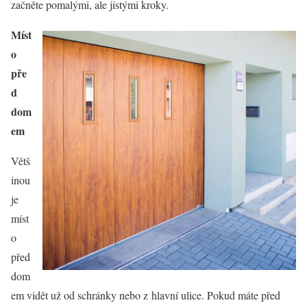
začněte pomalými, ale jistými kroky.
Míst
o
pře
d
dom
em
Větš
inou
je
míst
o
před
dom
em vidět už od schránky nebo z hlavní ulice. Pokud máte před