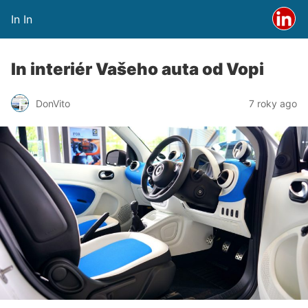
In In
In interiér Vašeho auta od Vopi
DonVito
7 roky ago