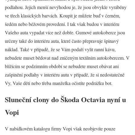
podlahou. Jejich menší nevýhodou je, že jsou obvykle vyráběny
ve třech klasických barvách. Koupit je můžete buď v černém,
šedém nebo béžovém provedení. I tak však budou v interiéru
Vašeho auta vypadat více než dobře. Gumové autokoberce jsou
určeny také do interiéru auta, které často přepravuje špinavý
náklad. Také v případě, že se Vám podaří vylit ranní kávu,
nebudete muset bědovat nad zničeným textilním autokobercem. V
blížícím se podzimním období se nebudete muset obávat ani
zašpinění podlahy v interiéru autu v případě, že si nedostatečně
Vy, Vaše děti nebo třeba manželka očistíte podrážku bot.
Sluneční clony do Škoda Octavia nyní u
Vopi
V nabídkovém katalogu firmy Vopi však neobjevíte pouze