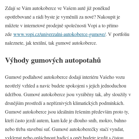
Zdají se Vám autokoberce ve Vašem autě již poněkud
opotřebované a rádi byste je vyměnili za nové? Nakoupit je
můžete v internetové prodejně společnosti Vopi a to přímo
zde
www.vopi.cz/univerzalni-autokoberce-gumove/
. V portfoliu
naleznete, jak textilní, tak gumové autokoberce.
Výhody gumových autopotahů
Gumové podlahové autokoberce dodají interiéru Vašeho vozu
neotřelý vzhled a navíc budete spokojeni s jejich jednoduchou
údržbou. Gumové autokoberce jsou vyráběny tak, aby sloužily v
drsnějším prostředí a nepříznivých klimatických podmínkách.
Gumové autokoberce jsou ideálním řešením především proto ty,
kteří často jezdí autem, kam kde je dlouho sníh, mokro, bahno
nebo třeba stavební suť. Gumové autokoberečky stačí vyndat,
vyklepat nebo opláchnout hadicí a opět budete jezdit s čistou