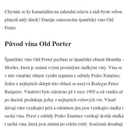
Chystáte se ke kamarádům na zahradní oslavu a rádi byste sebou
přinesli milý dárek? Darujte oslavencům španělské víno Old
Porter.
Původ vína Old Porter
Španělské víno Old Porter pochází ze španělské oblasti Montilla –
Moriles, která je známá svými proslulými sladkými víny. Vína se
v této vinařské oblasti vyrábí zejména z odrůdy Pedro Ximénez.
Jeden z nejlepších sklepů této oblasti se nazývá Bodegas Pérez
Barquero. Vinařství bylo založeno již v roce 1905 a od vzniku až
po dnešek produkuje jedny z nejlepších světových vín. Vinaři
dávají vínu vynikající péči a odměnou jim jsou vynikající sladká i
suchá vína. Právě z odrůdy Pedro Ximénez vznikají skvělá sladká
i suchá vína, která jsou známá po celém světě. Současně dosahují