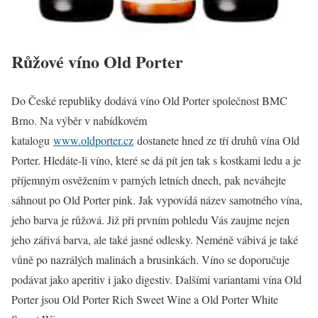
Růžové víno Old Porter
Do České republiky dodává víno Old Porter společnost BMC
Brno. Na výběr v nabídkovém
katalogu
www.oldporter.cz
dostanete hned ze tří druhů vína Old
Porter. Hledáte-li víno, které se dá pít jen tak s kostkami ledu a je
příjemným osvěžením v parných letních dnech, pak neváhejte
sáhnout po Old Porter pink. Jak vypovídá název samotného vína,
jeho barva je růžová. Již při prvním pohledu Vás zaujme nejen
jeho zářivá barva, ale také jasné odlesky. Neméně vábivá je také
vůně po nazrálých malinách a brusinkách. Víno se doporučuje
podávat jako aperitiv i jako digestiv. Dalšími variantami vína Old
Porter jsou Old Porter Rich Sweet Wine a Old Porter White