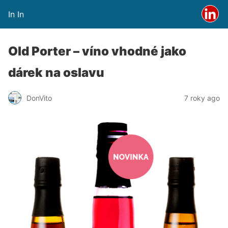
In In
Old Porter – víno vhodné jako
dárek na oslavu
DonVito
7 roky ago