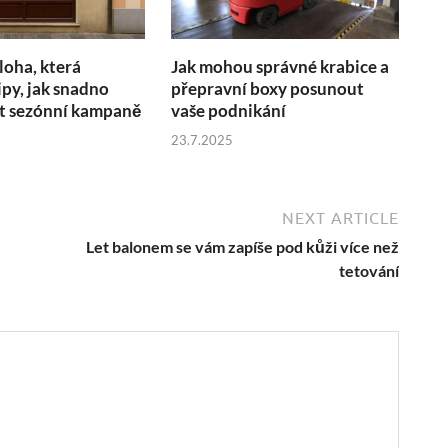
loha, která
Jak mohou správné krabice a
ipy, jak snadno
přepravní boxy posunout
 sezónní kampaně
vaše podnikání
23.7.2025
NEXT ARTICLE
Let balonem se vám zapíše pod kůži více než
tetování