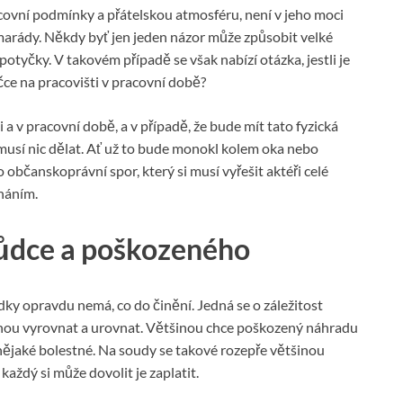
acovní podmínky a přátelskou atmosféru, není v jeho moci
e kamarády. Někdy byť jen jeden názor může způsobit velké
potyčky. V takovém případě se však nabízí otázka, jestli je
čce na pracovišti v pracovní době?
i a v pracovní době, a v případě, že bude mít tato fyzická
musí nic dělat. Ať už to bude monokl kolem oka nebo
o občanskoprávní spor, který si musí vyřešit aktéři celé
vnáním.
škůdce a poškozeného
dky opravdu nemá, co do činění. Jedná se o záležitost
ohou vyrovnat a urovnat. Většinou chce poškozený náhradu
ějaké bolestné. Na soudy se takové rozepře většinou
každý si může dovolit je zaplatit.