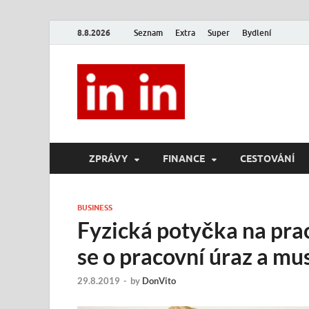
8.8.2026
Seznam
Extra
Super
Bydlení
In In
Magazín životního stylu.
ZPRÁVY
FINANCE
CESTOVÁNÍ
BUSINESS
Fyzická potyčka na praco
se o pracovní úraz a mus
29.8.2019
-
by
DonVito