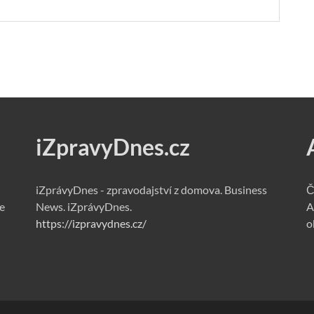
iZpravyDnes.cz
iZprávyDnes - zpravodajství z domova. Business
Č
e
News. iZprávyDnes.
A
https://izpravydnes.cz/
o