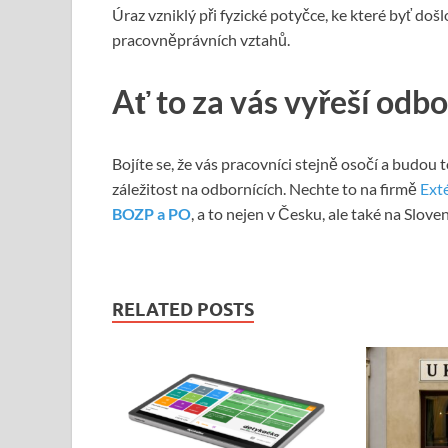
Úraz vzniklý při fyzické potyčce, ke které byť doš
pracovněprávních vztahů.
Ať to za vás vyřeší odbo
Bojíte se, že vás pracovníci stejně osočí a budou
záležitost na odbornících. Nechte to na firmě
Exté
BOZP a PO
, a to nejen v Česku, ale také na Slove
RELATED POSTS