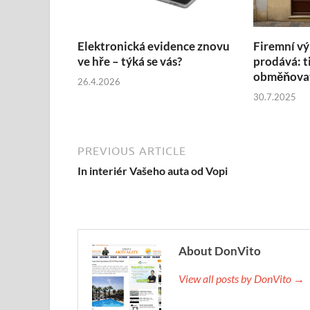
Elektronická evidence znovu
Firemní vý
ve hře – týká se vás?
prodává: t
obměňovat
26.4.2026
30.7.2025
PREVIOUS ARTICLE
In interiér Vašeho auta od Vopi
About DonVito
View all posts by DonVito →