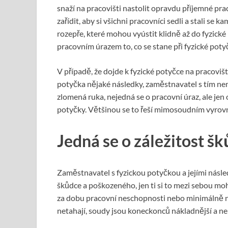
snaží na pracovišti nastolit opravdu příjemné pr
zařídit, aby si všichni pracovníci sedli a stali s
rozepře, které mohou vyústit klidně až do fyzické 
pracovním úrazem to, co se stane při fyzické poty
V případě, že dojde k fyzické potyčce na pracovišt
potyčka nějaké následky, zaměstnavatel s tím ne
zlomená ruka, nejedná se o pracovní úraz, ale jen 
potyčky. Většinou se to řeší mimosoudním vyro
Jedná se o záležitost 
Zaměstnavatel s fyzickou potyčkou a jejími násle
škůdce a poškozeného, jen ti si to mezi sebou m
za dobu pracovní neschopnosti nebo minimálně n
netahají, soudy jsou koneckonců nákladnější a ne 