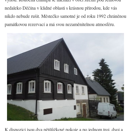
nedaleko Děčína v klidné oblasti s krásnou přírodou, kde vás
nikdo nebude rušit. Městečko samotné je od roku 1992 chráněnou
památkovou rezervací a má svou nezaměnitelnou atmosféru.
K dispozici jsou dva pětilůžkové pokoje a po jednom troj, dvoj a