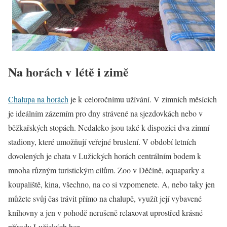
Na horách v létě i zimě
Chalupa na horách
je k celoročnímu užívání. V zimních měsících
je ideálním zázemím pro dny strávené na sjezdovkách nebo v
běžkařských stopách. Nedaleko jsou také k dispozici dva zimní
stadiony, které umožňují veřejné bruslení. V období letních
dovolených je chata v Lužických horách centrálním bodem k
mnoha různým turistickým cílům. Zoo v Děčíně, aquaparky a
koupaliště, kina, všechno, na co si vzpomenete. A, nebo taky jen
můžete svůj čas trávit přímo na chalupě, využít její vybavené
knihovny a jen v pohodě nerušeně relaxovat uprostřed krásné
přírody Lužických hor.