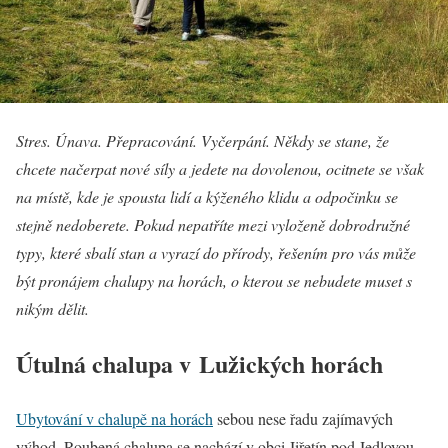
Stres. Únava. Přepracování. Vyčerpání. Někdy se stane, že
chcete načerpat nové síly a jedete na dovolenou, ocitnete se však
na místě, kde je spousta lidí a kýženého klidu a odpočinku se
stejně nedoberete. Pokud nepatříte mezi vyloženě dobrodružné
typy, které sbalí stan a vyrazí do přírody, řešením pro vás může
být pronájem chalupy na horách, o kterou se nebudete muset s
nikým dělit.
Útulná chalupa v Lužických horách
Ubytování v chalupě na horách
sebou nese řadu zajímavých
výhod. Roubená chalupa se nachází v obci Jiřetín pod Jedlovou