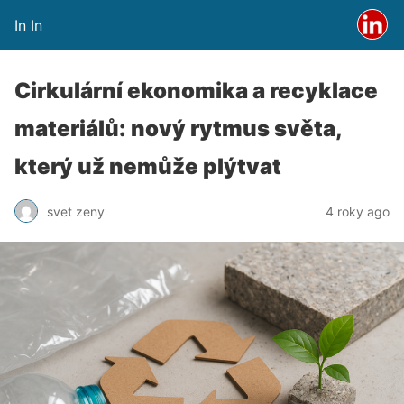
In In
Cirkulární ekonomika a recyklace
materiálů: nový rytmus světa,
který už nemůže plýtvat
svet zeny
4 roky ago