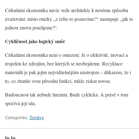
Cirkulární ekonomika navíc vede architekty k novému způsobu
uvažování: místo otázky „z čeho to postavíme?“ nastupuje „jak to
jednou znovu použijeme?“.
Cykličnost jako logický směr
Cirkulární ekonomika není o omezení. Je o efektivitě, inovaci a
respektu ke zdrojům, bez kterých se neobejdeme. Recyklace
materiálů je pak jejím nejviditelnějším nástrojem – důkazem, že i
to, co ztratilo svou původní funkci, může získat novou.
Budoucnost tak nebude lineární. Bude cyklická. A právě v tom
spočívá její síla.
Categories:
Zprávy
In In