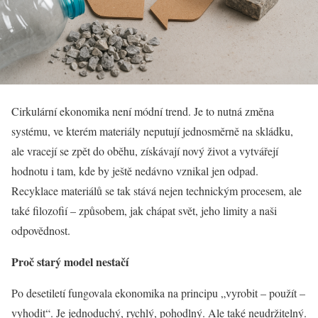
Cirkulární ekonomika není módní trend. Je to nutná změna
systému, ve kterém materiály neputují jednosměrně na skládku,
ale vracejí se zpět do oběhu, získávají nový život a vytvářejí
hodnotu i tam, kde by ještě nedávno vznikal jen odpad.
Recyklace materiálů se tak stává nejen technickým procesem, ale
také filozofií – způsobem, jak chápat svět, jeho limity a naši
odpovědnost.
Proč starý model nestačí
Po desetiletí fungovala ekonomika na principu „vyrobit – použít –
vyhodit“. Je jednoduchý, rychlý, pohodlný. Ale také neudržitelný.