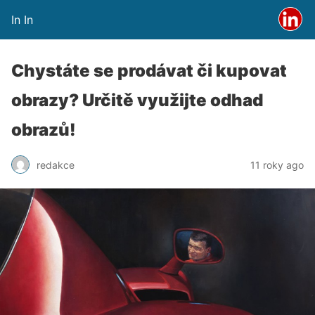
In In
Chystáte se prodávat či kupovat
obrazy? Určitě využijte odhad
obrazů!
redakce
11 roky ago