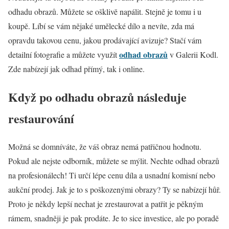
odhadu obrazů. Můžete se ošklivě napálit. Stejně je tomu i u
koupě. Líbí se vám nějaké umělecké dílo a nevíte, zda má
opravdu takovou cenu, jakou prodávající avizuje? Stačí vám
odhad obrazů
detailní fotografie a můžete využít
v Galerii Kodl.
Zde nabízejí jak odhad přímý, tak i online.
Když po odhadu obrazů následuje
restaurování
Možná se domníváte, že váš obraz nemá patřičnou hodnotu.
Pokud ale nejste odborník, můžete se mýlit. Nechte odhad obrazů
na profesionálech! Ti určí lépe cenu díla a usnadní komisní nebo
aukční prodej. Jak je to s poškozenými obrazy? Ty se nabízejí hůř.
Proto je někdy lepší nechat je zrestaurovat a patřit je pěkným
rámem, snadněji je pak prodáte. Je to sice investice, ale po poradě