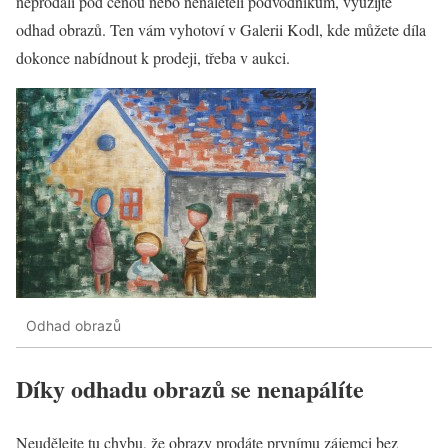
neprodali pod cenou nebo nenaletěli podvodníkům, využijte
odhad obrazů. Ten vám vyhotoví v Galerii Kodl, kde můžete díla
dokonce nabídnout k prodeji, třeba v aukci.
Odhad obrazů
Díky odhadu obrazů se nenapálíte
Neudělejte tu chybu, že obrazy prodáte prvnímu zájemci bez