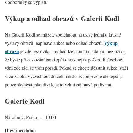
s odborníky se vyplatí.
Výkup a odhad obrazů v Galerii Kodl
Na Galerii Kodl se můžete spolehnout, ať už se jedná o krásné
Výkup
výstavy obrazů, napínavé aukce nebo odhad obrazů.
obrazů
je zde bez rizika a odhad lze učinit i na dálku, bez rizika,
že byste při cestování tam i zpět obraz nějak poškodili. Osobně
vám zde rádi se vším poradí. Pokud se chcete účastnit aukce, stačí
si za zálohu vyzvednout dražební číslo. Napoprvé je ale lepší ji
pouze sledovat jako divák, je to velmi zajímavá podívaná.
Galerie Kodl
Národní 7, Praha 1, 110 00
Otevírací doba: