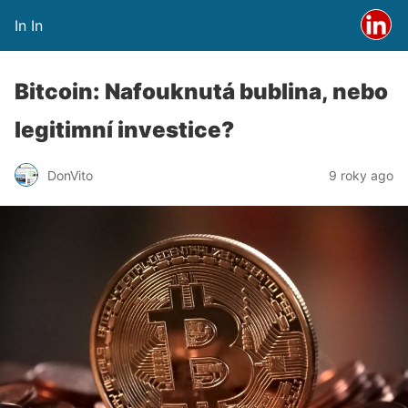
In In
Bitcoin: Nafouknutá bublina, nebo
legitimní investice?
DonVito
9 roky ago