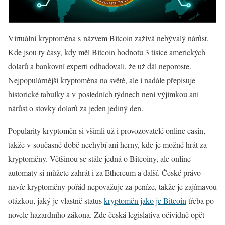
Virtuální kryptoměna s názvem Bitcoin zažívá nebývalý nárůst.
Kde jsou ty časy, kdy měl Bitcoin hodnotu 3 tisíce amerických
dolarů a bankovní experti odhadovali, že už dál neporoste.
Nejpopulárnější kryptoměna na světě, ale i nadále přepisuje
historické tabulky a v posledních týdnech není výjimkou ani
nárůst o stovky dolarů za jeden jediný den.
Popularity kryptoměn si všimli už i provozovatelé online casin,
takže v současné době nechybí ani herny, kde je možné hrát za
kryptoměny. Většinou se stále jedná o Bitcoiny, ale online
automaty si můžete zahrát i za Ethereum a další. České právo
navíc kryptoměny pořád nepovažuje za peníze, takže je zajímavou
otázkou, jaký je vlastně status
kryptoměn jako je Bitcoin
třeba po
novele hazardního zákona. Zde česká legislativa očividně opět