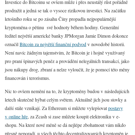
Investice do Bitcoinu se ovšem může i přes neustálý růst pořádně
prodražit a jedná se tak o vysoce rizikovou investici. Na začátku
letošního roku se po zásahu Číny propadla nejpopulárnější
kryptoměna o pětinu své hodnoty během hodiny. Generální
ředitel největší americké banky JPMorgan Jamie Dimon dokonce
označil
Bitcoin za největší finanční podvod
v novodobé historii.
Není navíc žádným tajemstvím, že Bitcoin je i hojně využívaný
pro praní špinavých peněz a provádění nelegálních transakcí, jako
jsou nákupy drog, zbraní a nelze vyloučit, že je pomocí této měny
financován i terorismus.
Nic to ovšem nemění na to, že kryptoměny budou v následujících
letech skutečně hýbat celým světem. Aktuálně jich jsou stovky a
další stále vznikají. Za Ethereum si můžete vylepšovat
postavy
v online hře
, za Zcash si zase můžete koupit elektroniku v e-
shopu. Na které nové měně se dá nejlépe zbohatnout vám nikdo
přesně neporadí, u všech těchto decentralizovaných kryptoměn je