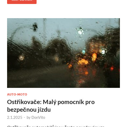
AUTO-MOTO
Ostřikovače: Malý pomocník pro
bezpečnou jízdu
2.1.2025
-
by
DonVito