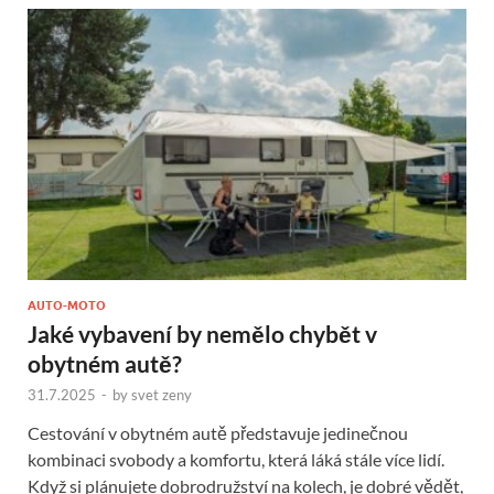
AUTO-MOTO
Jaké vybavení by nemělo chybět v
obytném autě?
31.7.2025
-
by
svet zeny
Cestování v obytném autě představuje jedinečnou
kombinaci svobody a komfortu, která láká stále více lidí.
Když si plánujete dobrodružství na kolech, je dobré vědět,