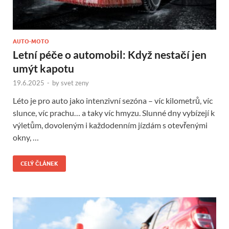
AUTO-MOTO
Letní péče o automobil: Když nestačí jen
umýt kapotu
19.6.2025
-
by
svet zeny
Léto je pro auto jako intenzivní sezóna – víc kilometrů, víc
slunce, víc prachu… a taky víc hmyzu. Slunné dny vybízejí k
výletům, dovoleným i každodenním jízdám s otevřenými
okny, …
CELÝ ČLÁNEK