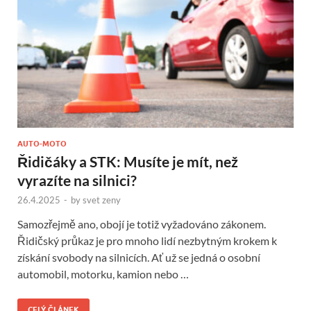
AUTO-MOTO
Řidičáky a STK: Musíte je mít, než
vyrazíte na silnici?
26.4.2025
-
by
svet zeny
Samozřejmě ano, obojí je totiž vyžadováno zákonem.
Řidičský průkaz je pro mnoho lidí nezbytným krokem k
získání svobody na silnicích. Ať už se jedná o osobní
automobil, motorku, kamion nebo …
CELÝ ČLÁNEK