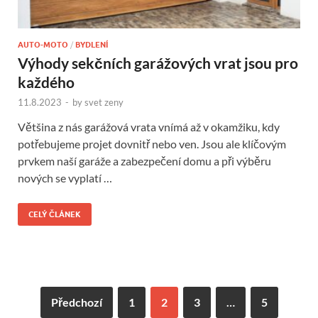
AUTO-MOTO
/
BYDLENÍ
Výhody sekčních garážových vrat jsou pro
každého
11.8.2023
-
by
svet zeny
Většina z nás garážová vrata vnímá až v okamžiku, kdy
potřebujeme projet dovnitř nebo ven. Jsou ale klíčovým
prvkem naší garáže a zabezpečení domu a při výběru
nových se vyplatí …
CELÝ ČLÁNEK
Předchozí
1
2
3
…
5