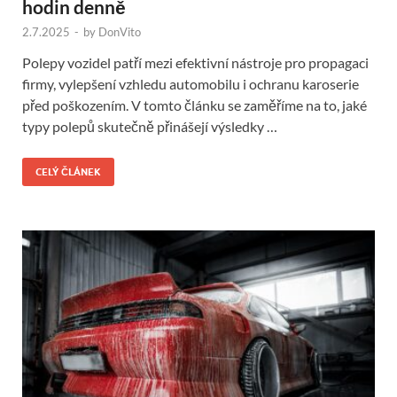
hodin denně
2.7.2025
-
by
DonVito
Polepy vozidel patří mezi efektivní nástroje pro propagaci
firmy, vylepšení vzhledu automobilu i ochranu karoserie
před poškozením. V tomto článku se zaměříme na to, jaké
typy polepů skutečně přinášejí výsledky …
CELÝ ČLÁNEK