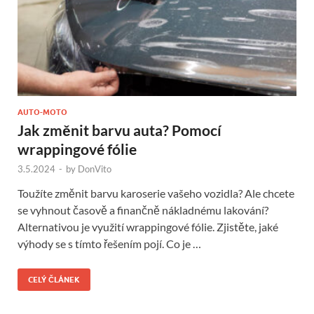
AUTO-MOTO
Jak změnit barvu auta? Pomocí
wrappingové fólie
3.5.2024
-
by
DonVito
Toužíte změnit barvu karoserie vašeho vozidla? Ale chcete
se vyhnout časově a finančně nákladnému lakování?
Alternativou je využití wrappingové fólie. Zjistěte, jaké
výhody se s tímto řešením pojí. Co je …
CELÝ ČLÁNEK