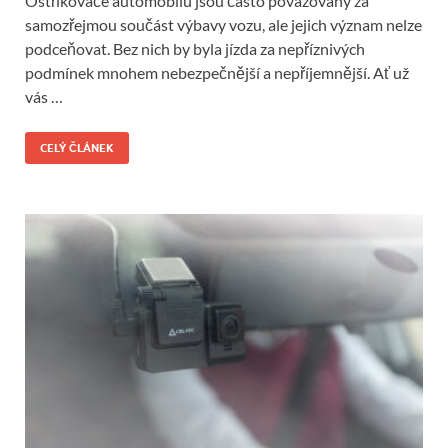
Ostřikovače automobilů jsou často považovány za
samozřejmou součást výbavy vozu, ale jejich význam nelze
podceňovat. Bez nich by byla jízda za nepříznivých
podmínek mnohem nebezpečnější a nepříjemnější. Ať už
vás …
CELÝ ČLÁNEK