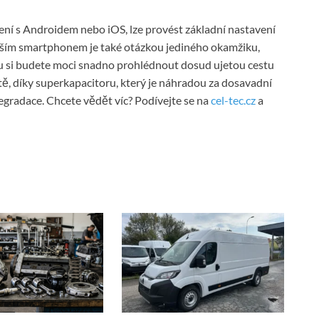
řízení s Androidem nebo iOS, lze provést základní nastavení
 vaším smartphonem je také otázkou jediného okamžiku,
 si budete moci snadno prohlédnout dosud ujetou cestu
tě, díky superkapacitoru, který je náhradou za dosavadní
 degradace. Chcete vědět víc? Podívejte se na
cel-tec.cz
a