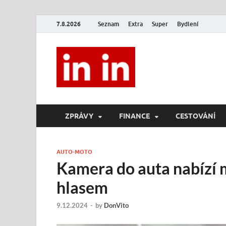
7.8.2026
Seznam
Extra
Super
Bydlení
In In
Magazín životního stylu.
ZPRÁVY
FINANCE
CESTOVÁNÍ
AUTO-MOTO
Kamera do auta nabízí m
hlasem
9.12.2024
-
by
DonVito