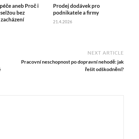
 péče aneb Proč i
Prodej dodávek pro
 selžou bez
podnikatele a firmy
 zacházení
21.4.2026
NEXT ARTICLE
Pracovní neschopnost po dopravní nehodě: jak
é
řešit odškodnění?