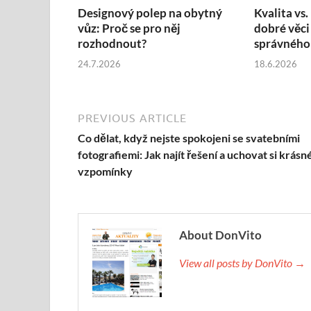
Designový polep na obytný
Kvalita vs.
vůz: Proč se pro něj
dobré věci
rozhodnout?
správného
24.7.2026
18.6.2026
PREVIOUS ARTICLE
Co dělat, když nejste spokojeni se svatebními
fotografiemi: Jak najít řešení a uchovat si krásn
vzpomínky
About DonVito
View all posts by DonVito →