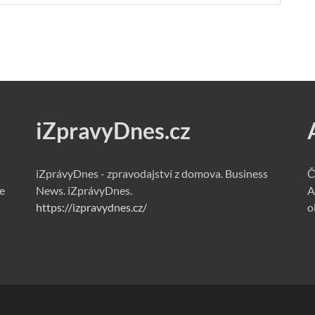
iZpravyDnes.cz
iZprávyDnes - zpravodajství z domova. Business
Č
e
News. iZprávyDnes.
A
https://izpravydnes.cz/
o