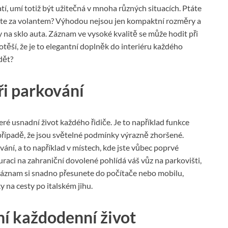
í, umí totiž být užitečná v mnoha různých situacích. Ptáte
íte za volantem? Výhodou nejsou jen kompaktní rozměry a
a sklo auta. Záznam ve vysoké kvalitě se může hodit při
těší, že je to elegantní doplněk do interiéru každého
dět?
i parkování
ré usnadní život každého řidiče. Je to například funkce
případě, že jsou světelné podmínky výrazně zhoršené.
í, a to například v místech, kde jste vůbec poprvé
raci na zahraniční dovolené pohlídá váš vůz na parkovišti,
ozáznam si snadno přesunete do počítače nebo mobilu,
y na cesty po italském jihu.
ní každodenní život