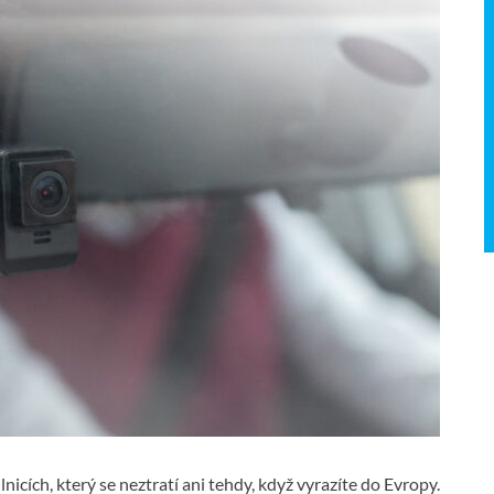
lnicích, který se neztratí ani tehdy, když vyrazíte do Evropy.