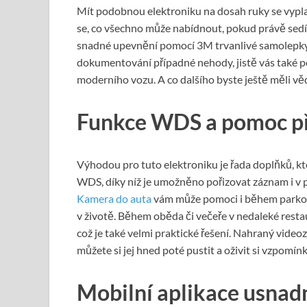
Mít podobnou elektroniku na dosah ruky se vyplat
se, co všechno může nabídnout, pokud právě sed
snadné upevnění pomocí 3M trvanlivé samolepky n
dokumentování případné nehody, jistě vás také po
moderního vozu. A co dalšího byste ještě měli vě
Funkce WDS a pomoc př
Výhodou pro tuto elektroniku je řada doplňků, kte
WDS, díky níž je umožněno pořizovat záznam i v 
Kamera do auta
vám může pomoci i během parkován
v životě. Během oběda či večeře v nedaleké restau
což je také velmi praktické řešení. Nahraný vide
můžete si jej hned poté pustit a oživit si vzpomínk
Mobilní aplikace usnad