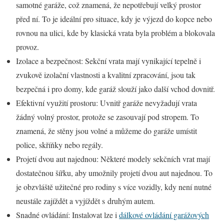
samotné garáže, což znamená, že nepotřebují velký prostor
před ní. To je ideální pro situace, kdy je výjezd do kopce nebo
rovnou na ulici, kde by klasická vrata byla problém a blokovala
provoz.
Izolace a bezpečnost: Sekční vrata mají vynikající tepelně i
zvukově izolační vlastnosti a kvalitní zpracování, jsou tak
bezpečná i pro domy, kde garáž slouží jako další vchod dovnitř.
Efektivní využití prostoru: Uvnitř garáže nevyžadují vrata
žádný volný prostor, protože se zasouvají pod stropem. To
znamená, že stěny jsou volné a můžeme do garáže umístit
police, skříňky nebo regály.
Projetí dvou aut najednou: Některé modely sekčních vrat mají
dostatečnou šířku, aby umožnily projetí dvou aut najednou. To
je obzvláště užitečné pro rodiny s více vozidly, kdy není nutné
neustále zajíždět a vyjíždět s druhým autem.
Snadné ovládání: Instalovat lze i
dálkové ovládání garážových