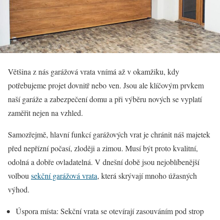
Většina z nás garážová vrata vnímá až v okamžiku, kdy
potřebujeme projet dovnitř nebo ven. Jsou ale klíčovým prvkem
naší garáže a zabezpečení domu a při výběru nových se vyplatí
zaměřit nejen na vzhled.
Samozřejmě, hlavní funkcí garážových vrat je chránit náš majetek
před nepřízní počasí, zloději a zimou. Musí být proto kvalitní,
odolná a dobře ovladatelná. V dnešní době jsou nejoblíbenější
volbou
sekční garážová vrata
, která skrývají mnoho úžasných
výhod.
Úspora místa: Sekční vrata se otevírají zasouváním pod strop