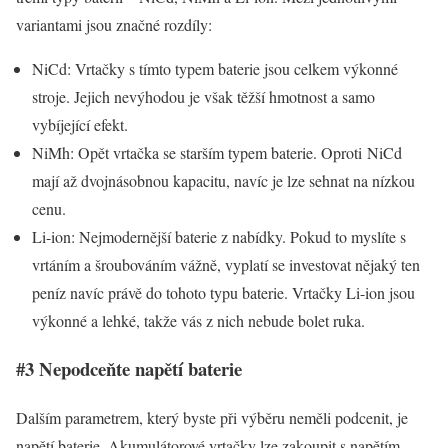
variantami jsou značné rozdíly:
NiCd: Vrtačky s tímto typem baterie jsou celkem výkonné
stroje. Jejich nevýhodou je však těžší hmotnost a samo
vybíjející efekt.
NiMh: Opět vrtačka se starším typem baterie. Oproti NiCd
mají až dvojnásobnou kapacitu, navíc je lze sehnat na nízkou
cenu.
Li-ion: Nejmodernější baterie z nabídky. Pokud to myslíte s
vrtáním a šroubováním vážně, vyplatí se investovat nějaký ten
peníz navíc právě do tohoto typu baterie. Vrtačky Li-ion jsou
výkonné a lehké, takže vás z nich nebude bolet ruka.
#3 Nepodceňte napětí baterie
Dalším parametrem, který byste při výběru neměli podcenit, je
napětí baterie. Akumulátorové vrtačky lze zakoupit s napětím