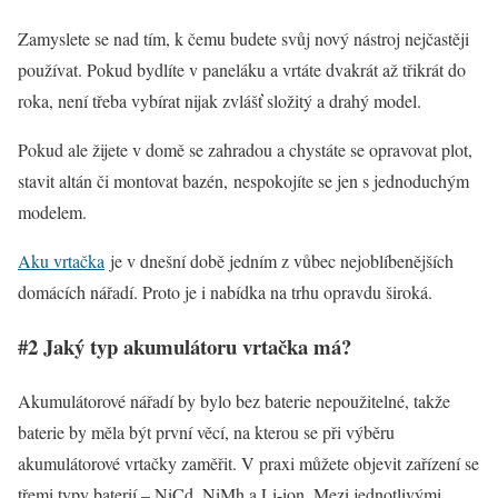
Zamyslete se nad tím, k čemu budete svůj nový nástroj nejčastěji
používat. Pokud bydlíte v paneláku a vrtáte dvakrát až třikrát do
roka, není třeba vybírat nijak zvlášť složitý a drahý model.
Pokud ale žijete v domě se zahradou a chystáte se opravovat plot,
stavit altán či montovat bazén, nespokojíte se jen s jednoduchým
modelem.
Aku vrtačka
je v dnešní době jedním z vůbec nejoblíbenějších
domácích nářadí. Proto je i nabídka na trhu opravdu široká.
#2 Jaký typ akumulátoru vrtačka má?
Akumulátorové nářadí by bylo bez baterie nepoužitelné, takže
baterie by měla být první věcí, na kterou se při výběru
akumulátorové vrtačky zaměřit. V praxi můžete objevit zařízení se
třemi typy baterií – NiCd, NiMh a Li-ion. Mezi jednotlivými