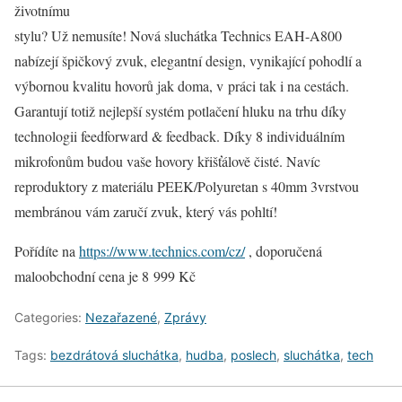
životnímu
stylu? Už nemusíte! Nová sluchátka Technics EAH-A800
nabízejí špičkový zvuk, elegantní design, vynikající pohodlí a
výbornou kvalitu hovorů jak doma, v práci tak i na cestách.
Garantují totiž nejlepší systém potlačení hluku na trhu díky
technologii feedforward & feedback. Díky 8 individuálním
mikrofonům budou vaše hovory křišťálově čisté. Navíc
reproduktory z materiálu PEEK/Polyuretan s 40mm 3vrstvou
membránou vám zaručí zvuk, který vás pohltí!
Pořídíte na
https://www.technics.com/cz/
, doporučená
maloobchodní cena je 8 999 Kč
Categories:
Nezařazené
,
Zprávy
Tags:
bezdrátová sluchátka
,
hudba
,
poslech
,
sluchátka
,
tech