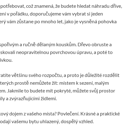
otřebovat, což znamená, že budete hledat náhradu dříve,
dlení v pořádku, doporučujeme vám vybrat si jeden
který vám zůstane po mnoho let, jako je vysněná pohovka
t spořivým a ručně dělaným kouskům. Dřevo obruste a
skovali neopravitelnou povrchovou úpravu, a poté to
ívkou.
íte většinu svého rozpočtu, a proto je důležité rozdělit
kterých prostě nemůžete žít: místem k sezení, malým
m. Jakmile to budete mít pokryté, můžete svůj prostor
ly a zvýrazňujícími židlemi.
lkový dojem z vašeho místa? Povlečení. Krásné a praktické
, dodají vašemu bytu uhlazený, dospělý vzhled.