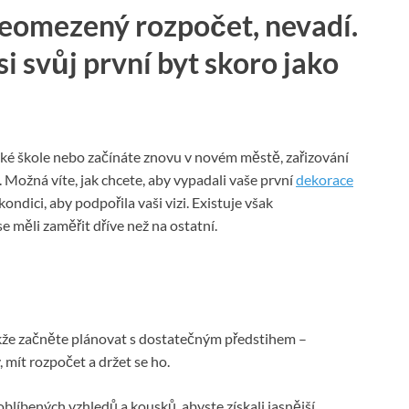
eomezený rozpočet, nevadí.
si svůj první byt skoro jako
oké škole nebo začínáte znovu v novém městě, zařizování
 Možná víte, jak chcete, aby vypadali vaše první
dekorace
ondici, aby podpořila vaši vizi. Existuje však
e měli zaměřit dříve než na ostatní.
akže začněte plánovat s dostatečným předstihem –
, mít rozpočet a držet se ho.
líbených vzhledů a kousků, abyste získali jasnější