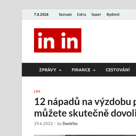
7.8.2026
Seznam
Extra
Super
Bydlení
In In
Magazín životního stylu.
ZPRÁVY
FINANCE
CESTOVÁNÍ
LIFE
12 nápadů na výzdobu pr
můžete skutečně dovol
29.6.2022
-
by
DonVito