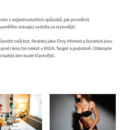
jedním z nejjednodušších způsobů, jak proměnit
yměňte stávající svítidla za stylovější.
ůsobit svůj byt. Stránky jako Etsy, Minted a Society6 jsou
upné rámy lze nalézt v IKEA, Target a podobně. Obklopte
 každý den bude šťastnější.