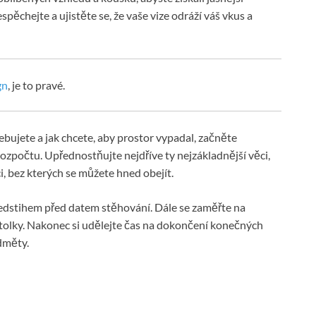
ěchejte a ujistěte se, že vaše vize odráží váš vkus a
gn
, je to pravé.
ebujete a jak chcete, aby prostor vypadal, začněte
ozpočtu. Upřednostňujte nejdříve ty nejzákladnější věci,
i, bez kterých se můžete hned obejít.
edstihem před datem stěhování. Dále se zaměřte na
 stolky. Nakonec si udělejte čas na dokončení konečných
dměty.