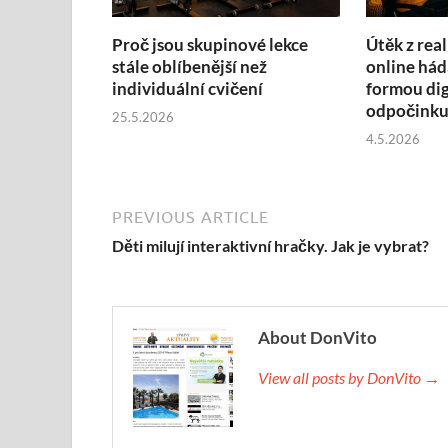
Proč jsou skupinové lekce
Útěk z real
stále oblíbenější než
online hád
individuální cvičení
formou dig
odpočink
25.5.2026
4.5.2026
PREVIOUS ARTICLE
Děti milují interaktivní hračky. Jak je vybrat?
About DonVito
View all posts by DonVito →