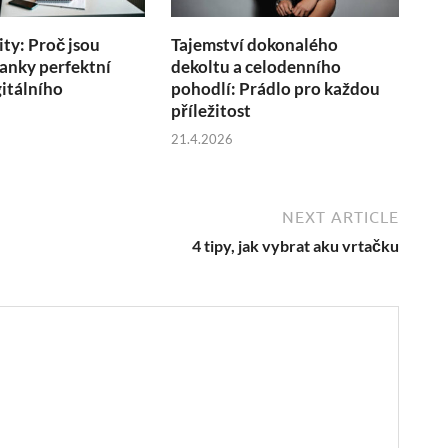
ity: Proč jsou
Tajemství dokonalého
anky perfektní
dekoltu a celodenního
itálního
pohodlí: Prádlo pro každou
u
příležitost
21.4.2026
NEXT ARTICLE
4 tipy, jak vybrat aku vrtačku