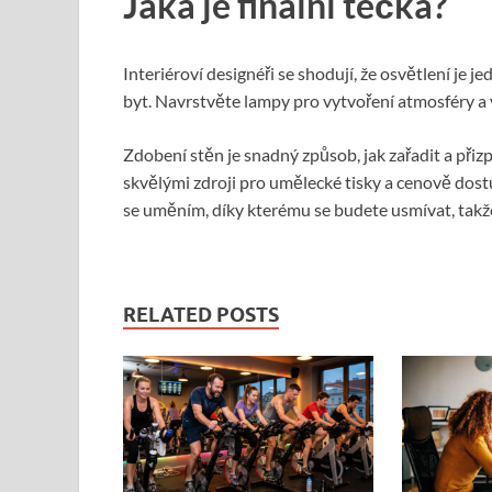
Jaká je finální tečka?
Interiéroví designéři se shodují, že osvětlení je 
byt. Navrstvěte lampy pro vytvoření atmosféry a v
Zdobení stěn je snadný způsob, jak zařadit a přizp
skvělými zdroji pro umělecké tisky a cenově dost
se uměním, díky kterému se budete usmívat, takže
RELATED POSTS