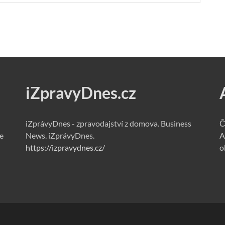
iZpravyDnes.cz
iZprávyDnes - zpravodajství z domova. Business
Č
e
News. iZprávyDnes.
A
https://izpravydnes.cz/
o