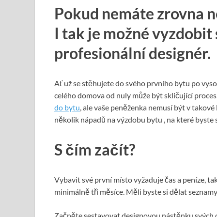
Pokud nemáte zrovna n
I tak je možné vyzdobit 
profesionální designér.
Ať už se stěhujete do svého prvního bytu po vys
celého domova od nuly může být skličující proces.
do bytu
, ale vaše peněženka nemusí být v takové k
několik nápadů na výzdobu bytu , na které byste s
S čím začít?
Vybavit své první místo vyžaduje čas a peníze, t
minimálně tři měsíce. Měli byste si dělat seznamy
Začněte sestavovat designovou nástěnku svých ob