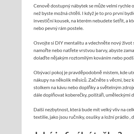
Cenově dostupný nábytek se může velmi rychle op
než byste možná chtěli. I když je to pro první by
investiční kousek, na kterém nebudete šetřit, a 
nebo pevný rám postele.
Osvojte si DIY mentalitu a vdechněte nový živo
namořte nebo natřete vrstvou barvy, abyste zama
dolaďte nějakým roztomilým kováním nebo podš
Obývací pokoj je pravděpodobně místem, kde utrat
nákupy na několik měsíců. Začněte s věcmi, bez 
stolkem na kávu nebo doplňky a světelným zdroje
dále doplňovat koberečky, polštáři, uměleckými dí
Další nezbytnost, která bude mít velký vliv na ce
textilie, jako jsou ručníky, osušky a ložní prádlo 