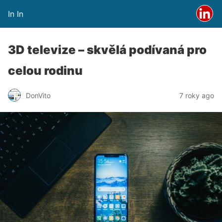
In In
3D televize – skvělá podívaná pro
celou rodinu
DonVito
7 roky ago