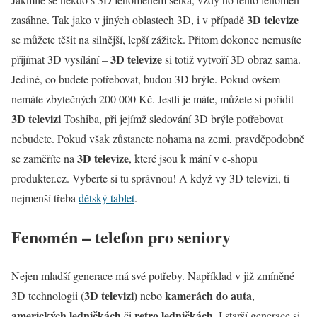
3D televize
zasáhne. Tak jako v jiných oblastech 3D, i v případě
se můžete těšit na silnější, lepší zážitek. Přitom dokonce nemusíte
3D televize
přijímat 3D vysílání –
si totiž vytvoří 3D obraz sama.
Jediné, co budete potřebovat, budou 3D brýle. Pokud ovšem
nemáte zbytečných 200 000 Kč. Jestli je máte, můžete si pořídit
3D televizi
Toshiba, při jejímž sledování 3D brýle potřebovat
nebudete. Pokud však zůstanete nohama na zemi, pravděpodobně
3D televize
se zaměříte na
, které jsou k mání v e-shopu
produkter.cz. Vyberte si tu správnou! A když vy 3D televizi, ti
nejmenší třeba
dětský tablet
.
Fenomén – telefon pro seniory
Nejen mladší generace má své potřeby. Například v již zmíněné
3D televizi)
kamerách do auta
3D technologii (
nebo
,
amerických ledničkách
retro ledničkách
či
. I starší generace si