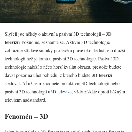
3D
Slyšeli jste někdy o aktivní a pasivní 3D technologii –
televizi
? Pokud ne, seznamte se. Aktivní 3D technologie
zobrazuje střídavě snímky pro levé a pravé oko. Jedná se o dražší
technologii než je tomu u pasivní 3D technologie. Pasivní 3D
technologie nabízí o něco horší kvalitu obrazu, přestože budete
3D televizi
dávat pozor na úhel pohledu, z kterého budete
sledovat. Ať už se rozhodnete pro aktivní 3D technologií nebo
pasivní 3D technologii u
3D televize
, vždy získáte oproti běžným
televizím nadstandard.
Fenomén – 3D
Jakmile se někdo s 3D fenoménem setká, vždy ho tento fenomén