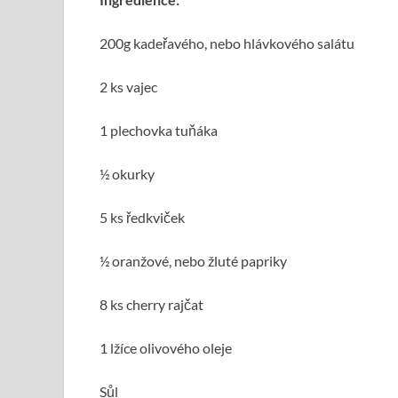
200g kadeřavého, nebo hlávkového salátu
2 ks vajec
1 plechovka tuňáka
½ okurky
5 ks ředkviček
½ oranžové, nebo žluté papriky
8 ks cherry rajčat
1 lžíce olivového oleje
Sůl