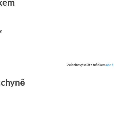
ákem
em
Zeleninový salát s tuňákem
obr. 1
kuchyně