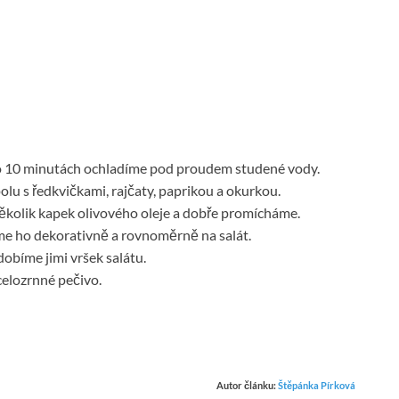
po 10 minutách ochladíme pod proudem studené vody.
lu s ředkvičkami, rajčaty, paprikou a okurkou.
několik kapek olivového oleje a dobře promícháme.
e ho dekorativně a rovnoměrně na salát.
obíme jimi vršek salátu.
elozrnné pečivo.
Autor článku:
Štěpánka Pírková