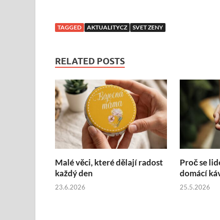
TAGGED
AKTUALITYCZ
SVET ZENY
RELATED POSTS
Malé věci, které dělají radost
Proč se lid
každý den
domácí ká
23.6.2026
25.5.2026