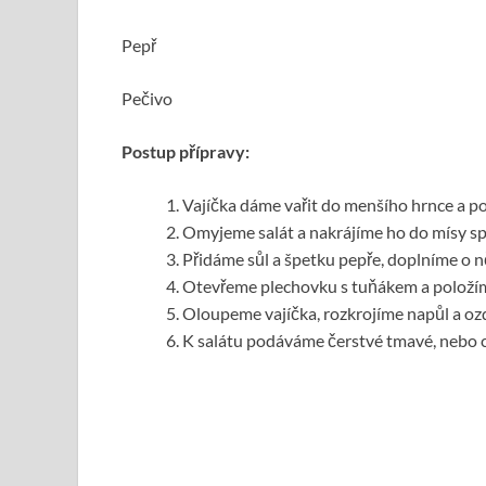
Pepř
Pečivo
Postup přípravy:
Vajíčka dáme vařit do menšího hrnce a 
Omyjeme salát a nakrájíme ho do mísy spo
Přidáme sůl a špetku pepře, doplníme o 
Otevřeme plechovku s tuňákem a položím
Oloupeme vajíčka, rozkrojíme napůl a ozd
K salátu podáváme čerstvé tmavé, nebo c