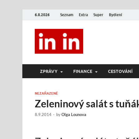
6.8.2026
Seznam
Extra
Super
Bydlení
In In
Magazín životního stylu.
ZPRÁVY
FINANCE
CESTOVÁNÍ
NEZAŘAZENÉ
Zeleninový salát s tuň
8.9.2014
-
by
Olga Lounova