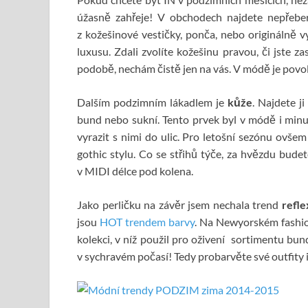
úžasně zahřeje! V obchodech najdete nepřeber
z kožešinové vestičky, ponča, nebo originálně vy
luxusu. Zdali zvolíte kožešinu pravou, či jste zas
podobě, nechám čistě jen na vás. V módě je povo
Dalším podzimním lákadlem je
kůže
. Najdete j
bund nebo sukní. Tento prvek byl v módě i minu
vyrazit s nimi do ulic. Pro letošní sezónu ovšem 
gothic stylu. Co se střihů týče, za hvězdu bu
v MIDI délce pod kolena.
Jako perličku na závěr jsem nechala trend
refle
jsou
HOT trendem barvy
. Na Newyorském fashio
kolekci, v níž použil pro oživení sortimentu bun
v sychravém počasí! Tedy probarvěte své outfity i