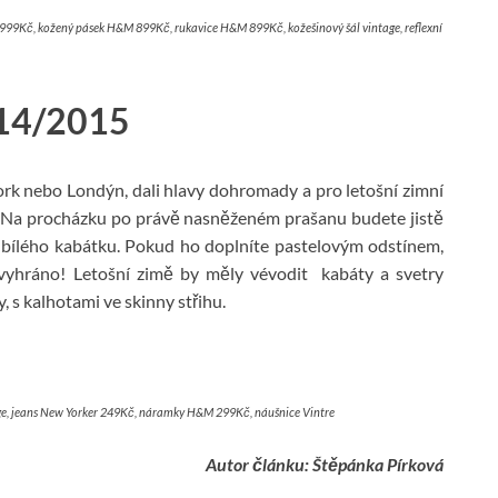
9Kč, kožený pásek H&M 899Kč, rukavice H&M 899Kč, kožešinový šál vintage, reflexní
14/2015
rk nebo Londýn, dali hlavy dohromady a pro letošní zimní
 Na procházku po právě nasněženém prašanu budete jistě
 bílého kabátku. Pokud ho doplníte pastelovým odstínem,
 vyhráno! Letošní zimě by měly vévodit kabáty a svetry
, s kalhotami ve skinny střihu.
e, jeans New Yorker 249Kč, náramky H&M 299Kč, náušnice Vintre
Autor článku: Štěpánka Pírková