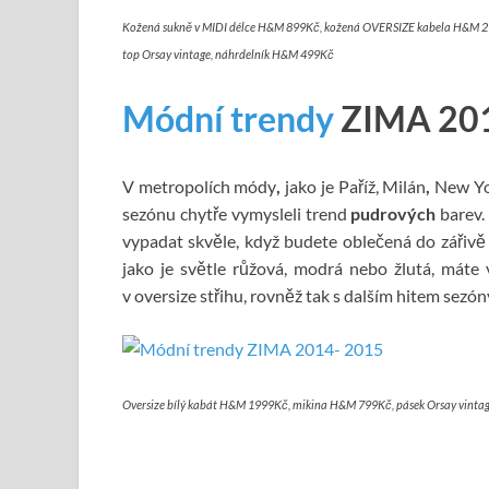
Kožená sukně v MIDI délce H&M 899Kč, kožená OVERSIZE kabela H&M 299
top Orsay vintage, náhrdelník H&M 499Kč
Módní trendy
ZIMA 20
V metropolích módy
,
jako je Paříž, Milán
,
New Yo
sezónu chytře vymysleli trend
pudrových
barev.
vypadat skvěle, když budete oblečená do zářivě
jako je světle růžová, modrá nebo žlutá, máte
v oversize střihu, rovněž tak s dalším hitem sezóny
Oversize bílý kabát H&M 1999Kč, mikina H&M 799Kč, pásek Orsay vintag