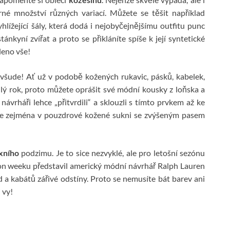
né množství různých variací. Můžete se těšit například
hlížející šály, která dodá i nejobyčejnějšímu outfitu punc
tánkyní zvířat a proto se přikláníte spíše k její syntetické
leno vše!
i všude! Ať už v podobě kožených rukavic, pásků, kabelek,
lý rok, proto můžete oprášit své módní kousky z loňska a
návrháři lehce „přitvrdili“ a sklouzli s tímto prvkem až ke
dete zejména v pouzdrové kožené sukni se zvýšeným pasem
xního
podzimu. Je to sice nezvyklé, ale pro letošní sezónu
n weeku představil americký módní návrhář Ralph Lauren
d a kabátů zářivé odstíny. Proto se nemusíte bát barev ani
 vy!