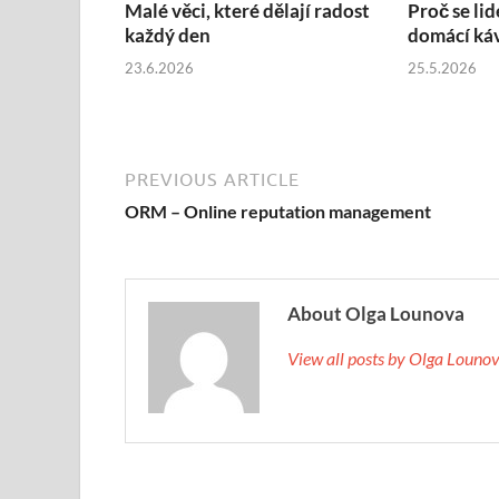
Malé věci, které dělají radost
Proč se lid
každý den
domácí ká
23.6.2026
25.5.2026
PREVIOUS ARTICLE
ORM – Online reputation management
About Olga Lounova
View all posts by Olga Loun