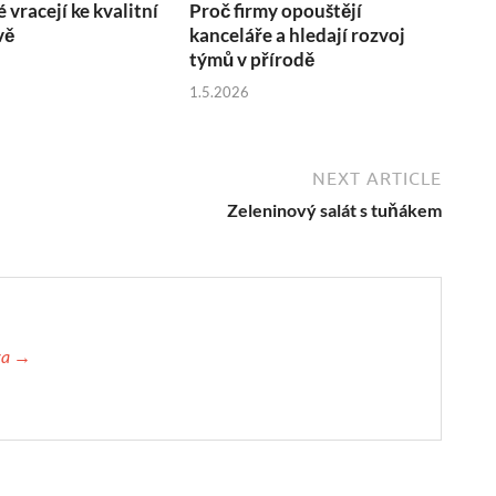
é vracejí ke kvalitní
Proč firmy opouštějí
vě
kanceláře a hledají rozvoj
týmů v přírodě
1.5.2026
NEXT ARTICLE
Zeleninový salát s tuňákem
ova →