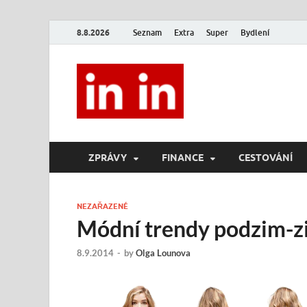
8.8.2026
Seznam
Extra
Super
Bydlení
In In
Magazín životního stylu.
ZPRÁVY
FINANCE
CESTOVÁNÍ
NEZAŘAZENÉ
Módní trendy podzim-z
8.9.2014
-
by
Olga Lounova