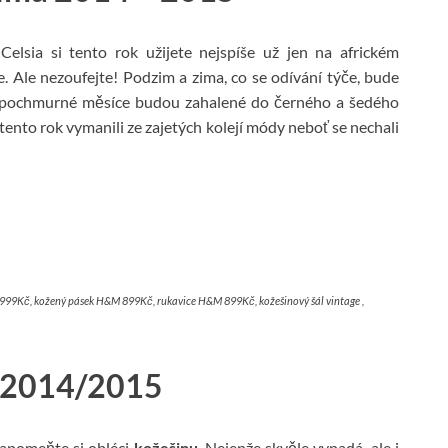
Celsia si tento rok užijete nejspíše už jen na africkém
e. Ale nezoufejte! Podzim a zima, co se odívání týče, bude
to pochmurné měsíce budou zahalené do černého a šedého
 tento rok vymanili ze zajetých kolejí módy neboť se nechali
9Kč, kožený pásek H&M 899Kč, rukavice H&M 899Kč, kožešinový šál vintage ,
2014/2015
zapomeňte si obléci
kožešinu
. Nejenže skvěle vypadá, ale i