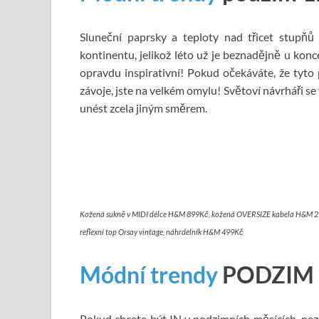
Sluneční paprsky a teploty nad třicet stupňů 
kontinentu, jelikož léto už je beznadějně u konc
opravdu inspirativní! Pokud očekáváte, že ty
závoje, jste na velkém omylu! Světoví návrháři se
unést zcela jiným směrem.
Kožená sukně v MIDI délce H&M 899Kč, kožená OVERSIZE kabela H&M 299
reflexní top Orsay vintage, náhrdelník H&M 499Kč
Módní trendy
PODZIM 
Pokud chcete být IN v podzimních měsících, ne