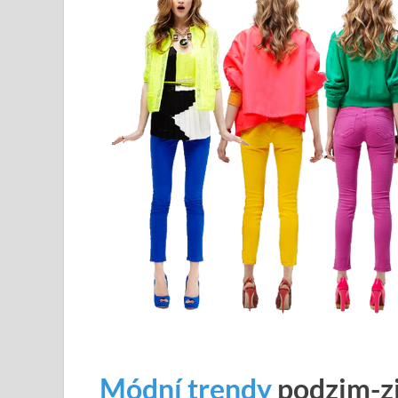
Módní trendy
podzim-z