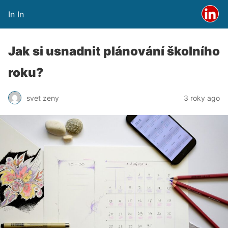
In In
Jak si usnadnit plánování školního
roku?
svet zeny
3 roky ago