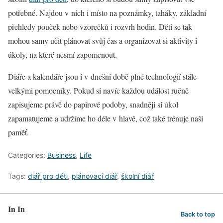
potřebné. Najdou v nich i místo na poznámky, taháky, základní
přehledy pouček nebo vzorečků i rozvrh hodin. Děti se tak
mohou samy učit plánovat svůj čas a organizovat si aktivity i
úkoly, na které nesmí zapomenout.
Diáře a kalendáře jsou i v dnešní době plné technologií stále
velkými pomocníky. Pokud si navíc každou událost ručně
zapisujeme právě do papírové podoby, snadněji si úkol
zapamatujeme a udržíme ho déle v hlavě, což také trénuje naši
paměť.
Categories:
Business
,
Life
Tags:
diář pro děti
,
plánovací diář
,
školní diář
In In
Back to top