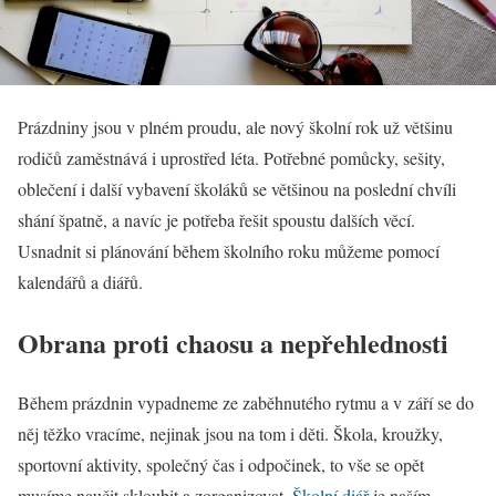
Prázdniny jsou v plném proudu, ale nový školní rok už většinu
rodičů zaměstnává i uprostřed léta. Potřebné pomůcky, sešity,
oblečení i další vybavení školáků se většinou na poslední chvíli
shání špatně, a navíc je potřeba řešit spoustu dalších věcí.
Usnadnit si plánování během školního roku můžeme pomocí
kalendářů a diářů.
Obrana proti chaosu a nepřehlednosti
Během prázdnin vypadneme ze zaběhnutého rytmu a v září se do
něj těžko vracíme, nejinak jsou na tom i děti. Škola, kroužky,
sportovní aktivity, společný čas i odpočinek, to vše se opět
musíme naučit skloubit a zorganizovat.
Školní diář
je naším