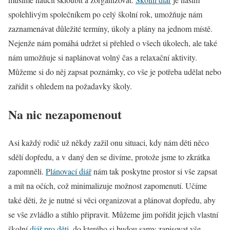
spolehlivým společníkem po celý školní rok, umožňuje nám
zaznamenávat důležité termíny, úkoly a plány na jednom místě.
Nejenže nám pomáhá udržet si přehled o všech úkolech, ale také
nám umožňuje si naplánovat volný čas a relaxační aktivity.
Můžeme si do něj zapsat poznámky, co vše je potřeba udělat nebo
zařídit s ohledem na požadavky školy.
Na nic nezapomenout
Asi každý rodič už někdy zažil onu situaci, kdy nám děti něco
sdělí dopředu, a v daný den se divíme, protože jsme to zkrátka
zapomněli.
Plánovací diář
nám tak poskytne prostor si vše zapsat
a mít na očích, což minimalizuje možnost zapomenutí. Učíme
také děti, že je nutné si věci organizovat a plánovat dopředu, aby
se vše zvládlo a stihlo připravit. Můžeme jim pořídit jejich vlastní
školní
diář pro děti
, do kterého si budou samy zapisovat vše