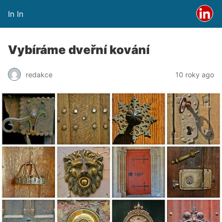
In In
Vybíráme dveřní kování
redakce
10 roky ago