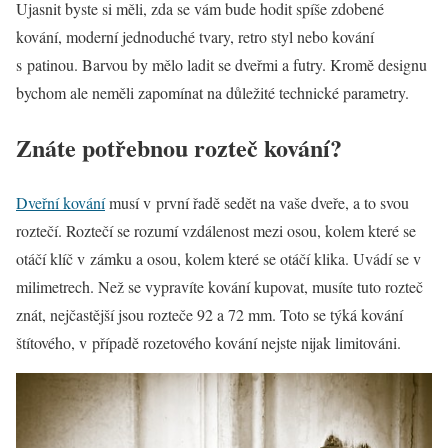
Ujasnit byste si měli, zda se vám bude hodit spíše zdobené
kování, moderní jednoduché tvary, retro styl nebo kování
s patinou. Barvou by mělo ladit se dveřmi a futry. Kromě designu
bychom ale neměli zapomínat na důležité technické parametry.
Znáte potřebnou rozteč kování?
Dveřní kování
musí v první řadě sedět na vaše dveře, a to svou
roztečí. Roztečí se rozumí vzdálenost mezi osou, kolem které se
otáčí klíč v zámku a osou, kolem které se otáčí klika. Uvádí se v
milimetrech. Než se vypravíte kování kupovat, musíte tuto rozteč
znát, nejčastější jsou rozteče 92 a 72 mm. Toto se týká kování
štítového, v případě rozetového kování nejste nijak limitováni.