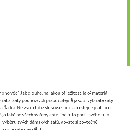
oho věcí. Jak dlouhé, na jakou příležitost, jaký materiál,
írat si šaty podle svých prsou? Stejně jako si vybíráte šaty
á ňadra. Ne všem totiž sluší všechno a to stejné platí pro
 a také ne všechny ženy chtějí na tuto partii svého těla
ři výběru svých dámských šatů, abyste si zbytečně
takové šaty dají dělit.