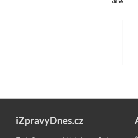
dílně
iZpravyDnes.cz