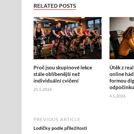
RELATED POSTS
Proč jsou skupinové lekce
Útěk z real
stále oblíbenější než
online hád
individuální cvičení
formou dig
odpočink
25.5.2026
4.5.2026
PREVIOUS ARTICLE
Lodičky podle příležitosti