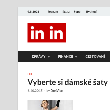
9.8.2026
Seznam
Extra
Super
Bydlení
In In
Magazín životního stylu.
ZPRÁVY
FINANCE
CESTOVÁNÍ
LIFE
Vyberte si dámské šaty 
6.10.2015
-
by
DonVito