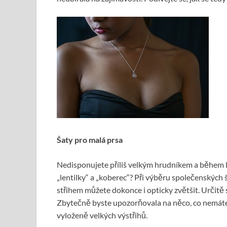
Šaty pro malá prsa
Nedisponujete příliš velkým hrudníkem a během le
„lentilky“ a „koberec“? Při výběru společenských
střihem můžete dokonce i opticky zvětšit. Určitě
Zbytečně byste upozorňovala na něco, co nemáte.
vyloženě velkých výstřihů.