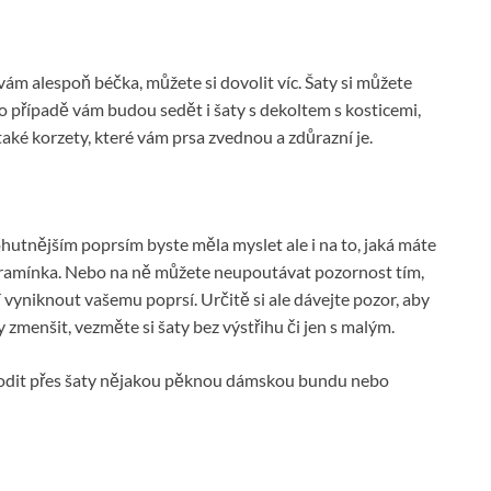
vám alespoň béčka, můžete si dovolit víc. Šaty si můžete
o případě vám budou sedět i šaty s dekoltem s kosticemi,
aké korzety, které vám prsa zvednou a zdůrazní je.
ohutnějším poprsím byste měla myslet ale i na to, jaká máte
á ramínka. Nebo na ně můžete neupoutávat pozornost tím,
í vyniknout vašemu poprsí. Určitě si ale dávejte pozor, aby
 zmenšit, vezměte si šaty bez výstřihu či jen s malým.
odit přes šaty nějakou pěknou
dámskou bundu
nebo