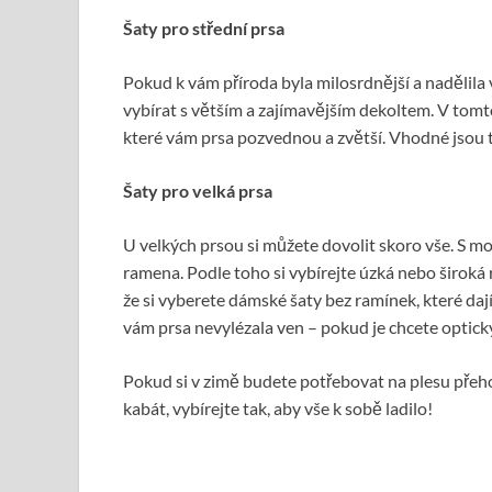
Šaty pro střední prsa
Pokud k vám příroda byla milosrdnější a nadělila 
vybírat s větším a zajímavějším dekoltem. V tomt
které vám prsa pozvednou a zvětší. Vhodné jsou t
Šaty pro velká prsa
U velkých prsou si můžete dovolit skoro vše. S m
ramena. Podle toho si vybírejte úzká nebo širok
že si vyberete
dámské šaty
bez ramínek, které daj
vám prsa nevylézala ven – pokud je chcete opticky
Pokud si v zimě budete potřebovat na plesu přeh
kabát
, vybírejte tak, aby vše k sobě ladilo!