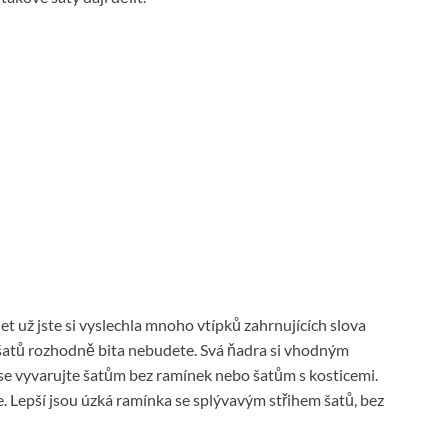
t už jste si vyslechla mnoho vtípků zahrnujících slova
 šatů rozhodně bita nebudete. Svá ňadra si vhodným
 se vyvarujte šatům bez ramínek nebo šatům s kosticemi.
 Lepší jsou úzká ramínka se splývavým střihem šatů, bez