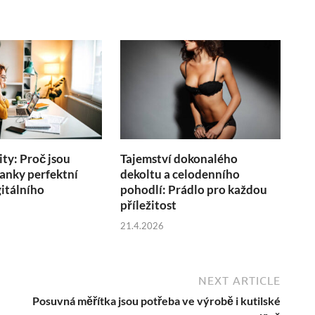
ity: Proč jsou
Tajemství dokonalého
anky perfektní
dekoltu a celodenního
itálního
pohodlí: Prádlo pro každou
u
příležitost
21.4.2026
NEXT ARTICLE
Posuvná měřítka jsou potřeba ve výrobě i kutilské