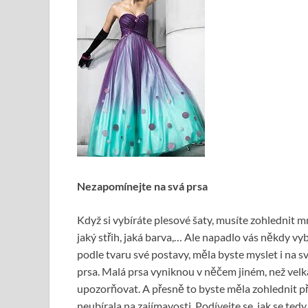
Nezapomínejte na svá prsa
Když si vybíráte plesové šaty, musíte zohlednit mn
jaký střih, jaká barva,… Ale napadlo vás někdy vyb
podle tvaru své postavy, měla byste myslet i na sv
prsa. Malá prsa vyniknou v něčem jiném, než velká,
upozorňovat. A přesně to byste měla zohlednit p
neubírala na zajímavosti. Podívejte se, jak se tedy 