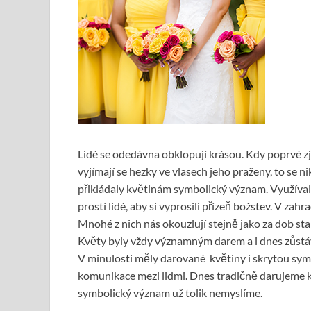
Lidé se odedávna obklopují krásou. Kdy poprvé zjis
vyjímají se hezky ve vlasech jeho praženy, to se 
přikládaly květinám symbolický význam. Využívali
prostí lidé, aby si vyprosili přízeň božstev. V za
Mnohé z nich nás okouzlují stejně jako za dob 
Květy byly vždy významným darem a i dnes zůstáv
V minulosti měly darované květiny i skrytou sy
komunikace mezi lidmi. Dnes tradičně darujeme ky
symbolický význam už tolik nemyslíme.