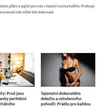
ašeho přání a zajistí pro nás i vlastní rozvoz květin. Praha je
bdarovávání tak může být
dokonalá.
ity: Proč jsou
Tajemství dokonalého
anky perfektní
dekoltu a celodenního
itálního
pohodlí: Prádlo pro každou