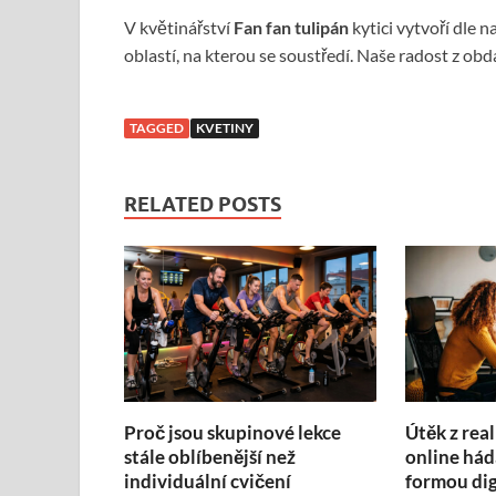
V
květinářství
Fan fan tulipán
kytici vytvoří dle n
oblastí, na kterou se soustředí. Naše radost z o
TAGGED
KVETINY
RELATED POSTS
Proč jsou skupinové lekce
Útěk z real
stále oblíbenější než
online hád
individuální cvičení
formou dig