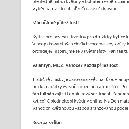
přehledně nabízí květiny v bohatém výběru. Sami 
Výběr barev i druhů předčí naše očekávání.
Mimořádné příležitosti
Kytice pro nevěstu, květiny pro družičky, kytice 
V neopakovatelných chvílích chceme, aby květy, kte
orchideje? Inspirujme se v květinářství
Fan fan tu
Valentýn, MDŽ, Vánoce? Každá příležitost
Tradičně z lásky je darovaná květina růže. Plánu
pro kamarádky vytvoří kouzelnou atmosféru. Pr
fan tulipán
zajistí i doplňkový sortiment. Zapomně
kytice? Objednejte si květiny online. Na Den ma
Vánocích květinovou vazbou aranžovanou podle 
Rozvoz květin