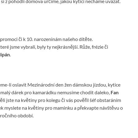
si z pohodlí domova určíme, jakou kytici necháme uvázat.
k promoci či k 10. narozeninám našeho dítěte.
ré jsme vybrali, byly ty nejkrásnější. Růže, frézie či
lipán
.
jeme-li oslavit Mezinárodní den žen dámskou jízdou, kytice
o malý dárek pro kamarádku nemusíme chodit daleko,
Fan
li jste na květiny pro kolegu či vás pověřil šéf obstaráním
tek myslete na květiny pro maminku a překvapte návštěvu o
ročního období.