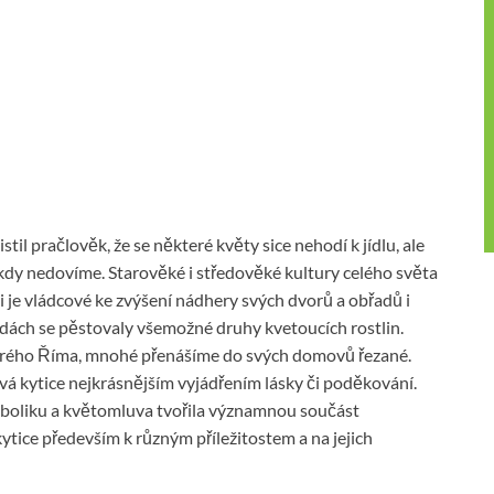
til pračlověk, že se některé květy sice nehodí k jídlu, ale
nikdy nedovíme. Starověké i středověké kultury celého světa
 je vládcové ke zvýšení nádhery svých dvorů a obřadů i
hradách se pěstovaly všemožné druhy kvetoucích rostlin.
starého Říma, mnohé přenášíme do svých domovů řezané.
á kytice nejkrásnějším vyjádřením lásky či poděkování.
mboliku a květomluva tvořila významnou součást
tice především k různým příležitostem a na jejich