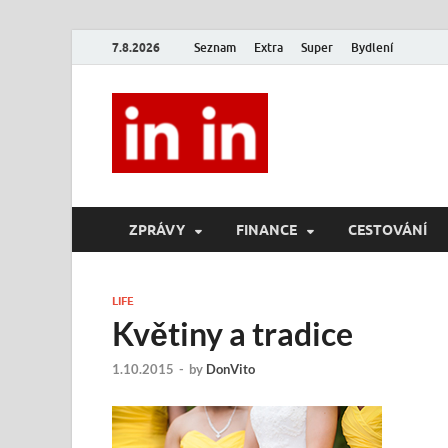
7.8.2026
Seznam
Extra
Super
Bydlení
In In
Magazín životního stylu.
ZPRÁVY
FINANCE
CESTOVÁNÍ
LIFE
Květiny a tradice
1.10.2015
-
by
DonVito