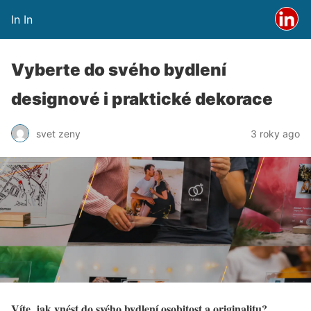
In In
Vyberte do svého bydlení
designové i praktické dekorace
svet zeny
3 roky ago
Víte, jak vnést do svého bydlení osobitost a originalitu?