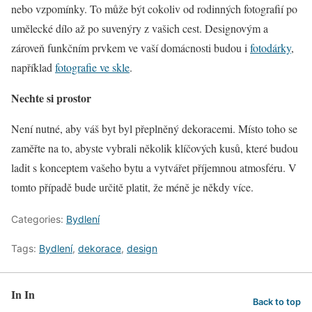
nebo vzpomínky. To může být cokoliv od rodinných fotografií po
umělecké dílo až po suvenýry z vašich cest. Designovým a
zároveň funkčním prvkem ve vaší domácnosti budou i
fotodárky
,
například
fotografie ve skle
.
Nechte si prostor
Není nutné, aby váš byt byl přeplněný dekoracemi. Místo toho se
zaměřte na to, abyste vybrali několik klíčových kusů, které budou
ladit s konceptem vašeho bytu a vytvářet příjemnou atmosféru. V
tomto případě bude určitě platit, že méně je někdy více.
Categories:
Bydlení
Tags:
Bydlení
,
dekorace
,
design
In In
Back to top