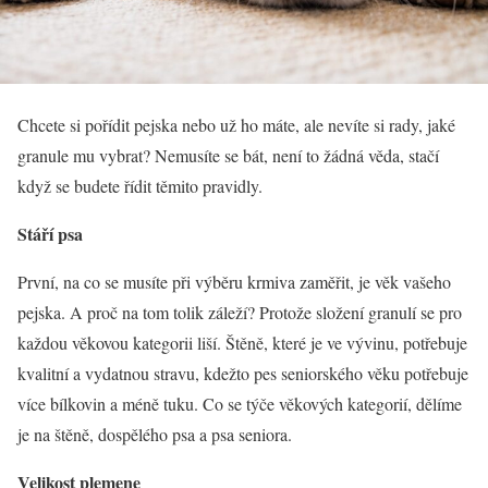
Chcete si pořídit pejska nebo už ho máte, ale nevíte si rady, jaké
granule mu vybrat? Nemusíte se bát, není to žádná věda, stačí
když se budete řídit těmito pravidly.
Stáří psa
První, na co se musíte při výběru krmiva zaměřit, je věk vašeho
pejska. A proč na tom tolik záleží? Protože složení granulí se pro
každou věkovou kategorii liší. Štěně, které je ve vývinu, potřebuje
kvalitní a vydatnou stravu, kdežto pes seniorského věku potřebuje
více bílkovin a méně tuku. Co se týče věkových kategorií, dělíme
je na štěně, dospělého psa a psa seniora.
Velikost plemene