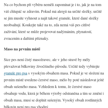
Na co bychom při výběru neměli zapomínat je i to, jak je na tom
váš chlupáč se zdravím. Pokud má alergii na určité složky, určitě
se jim musíte vyhnout a najít takové granule, které dané složky
neobsahují. Koukejte také na to, zda nemá váš pes citlivé
zažívání, které se může projevovat nadýmáním, plynatostí,
zvracením a dalšími příznaky.
Maso na prvním místě
Sice pes není čistý masožravec, ale v jeho stravě by měly
převažovat bílkoviny živočišného původu. Určitě tedy vybírejte
granule pro psa
s vysokým obsahem masa. Pokud je ve složení na
prvním místě uvedeno čerstvé maso, mělo by poté následovat ještě
obsah sušeného masa. Vzhledem k tomu, že čerstvé maso
obsahuje vodu, která je během výroby odstraněna a tím se změní i
obsah masa, musí se doplnit sušeným. Vysoký obsah rostlinných
bílkovin není pro psa vhodný.