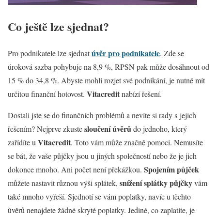
Co ještě lze sjednat?
úvěr pro podnikatele
Pro podnikatele lze sjednat
. Zde se
úroková sazba pohybuje na 8,9 %, RPSN pak může dosáhnout od
15 % do 34,8 %. Abyste mohli rozjet své podnikání, je nutné mít
Vitacredit
určitou finanční hotovost.
nabízí řešení.
Dostali jste se do finančních problémů a nevíte si rady s jejich
sloučení úvěrů
řešením? Nejprve zkuste
do jednoho, který
Vitacredit
zařídíte u
. Toto vám může značně pomoci. Nemusíte
se bát, že vaše půjčky jsou u jiných společností nebo že je jich
Spojením půjček
dokonce mnoho. Ani počet není překážkou.
snížení splátky půjčky
můžete nastavit různou výši splátek,
vám
také mnoho vyřeší. Sjednotí se vám poplatky, navíc u těchto
úvěrů nenajdete žádné skryté poplatky. Jediné, co zaplatíte, je