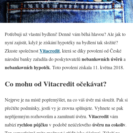
Potřebuji už vlastní bydlení! Denně vám běhá hlavou? Ale jak to
nyní zajistit, když je získání hypotéky na bydlení tak složité?
Vitacredit
Zkuste společnost
, která se díky povolení od České
nebankovních úvěrů
národní banky zařadila do poskytovatelů
a
nebankovních hypoték
. Toto povolení získala 11. května 2018.
Co mohu od Vitacredit očekávat?
Nejprve je na místě popřemýšlet, na co váš úvěr má sloužit. Pak si
přečtěte podmínky, jestli vy je zrovna splňujete. Vyhnete se pak
Vitacredit
nepříjemným rozhovorům a zamítnutí úvěru.
vám
rychlou půjčku
úvěru na cokoliv
nabízí
v podobě neúčelového
.
Ten samozřejmě máte možnost i zřídit jako účelový. Záleží na