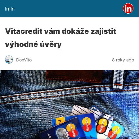
In In
Vitacredit vám dokáže zajistit
výhodné úvěry
DonVito
8 roky ago