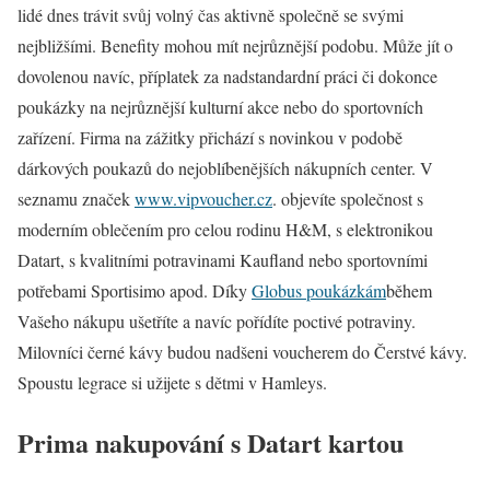
lidé dnes trávit svůj volný čas aktivně společně se svými
nejbližšími. Benefity mohou mít nejrůznější podobu. Může jít o
dovolenou navíc, příplatek za nadstandardní práci či dokonce
poukázky na nejrůznější kulturní akce nebo do sportovních
zařízení. Firma na zážitky přichází s novinkou v podobě
dárkových poukazů do nejoblíbenějších nákupních center. V
seznamu značek
www.vipvoucher.cz
. objevíte společnost s
moderním oblečením pro celou rodinu H&M, s elektronikou
Datart, s kvalitními potravinami Kaufland nebo sportovními
potřebami Sportisimo apod. Díky
Globus poukázkám
během
Vašeho nákupu ušetříte a navíc pořídíte poctivé potraviny.
Milovníci černé kávy budou nadšeni voucherem do Čerstvé kávy.
Spoustu legrace si užijete s dětmi v Hamleys.
Prima nakupování s Datart kartou