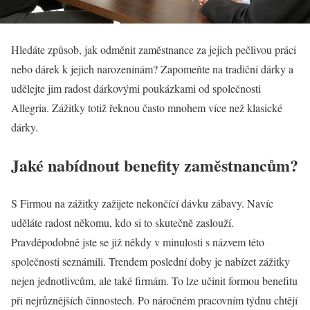
Hledáte způsob, jak odměnit zaměstnance za jejich pečlivou práci
nebo dárek k jejich narozeninám? Zapomeňte na tradiční dárky a
udělejte jim radost dárkovými poukázkami od společnosti
Allegria. Zážitky totiž řeknou často mnohem více než klasické
dárky.
Jaké nabídnout benefity zaměstnancům?
S Firmou na zážitky zažijete nekončící dávku zábavy. Navíc
uděláte radost někomu, kdo si to skutečně zaslouží.
Pravděpodobně jste se již někdy v minulosti s názvem této
společnosti seznámili. Trendem poslední doby je nabízet zážitky
nejen jednotlivcům, ale také firmám. To lze učinit formou benefitu
při nejrůznějších činnostech. Po náročném pracovním týdnu chtějí