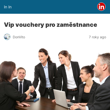
In In
Vip vouchery pro zaměstnance
DonVito
7 roky ago