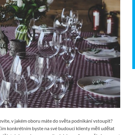
 nevíte, v jakém oboru máte do světa podnikání vstoupit?
čím konkrétním byste na své budoucí klienty měli udělat