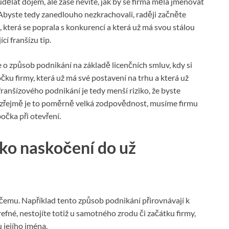
dělat dojem, ale zase nevíte, jak by se firma měla jmenovat
 Abyste tedy zanedlouho nezkrachovali, raději začněte
, která se poprala s konkurencí a která už má svou stálou
í franšízu tip.
o způsob podnikání na základě licenčních smluv, kdy si
čku firmy, která už má své postavení na trhu a která už
ranšízového podnikání je tedy menší riziko, že byste
ozřejmě je to poměrně velká zodpovědnost, musíme firmu
očka při otevření.
ako naskočení do už
cčemu. Například tento způsob podnikání přirovnávají k
efné, nestojíte totiž u samotného zrodu či začátku firmy,
 jejího jména.