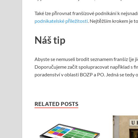
Také lze přirovnat franšízové podnikání k nejsnad
podnikatelské příležitosti
. Nejtěžším krokem je to
Náš tip
Abyste se nemuseli brodit seznamem franšíz (je j
Doporučujeme začít spolupracovat například s f
poradenství v oblasti BOZP a PO. Jedná se tedy o
RELATED POSTS