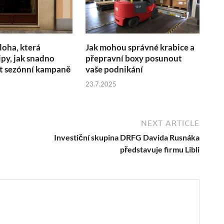
loha, která
Jak mohou správné krabice a
ipy, jak snadno
přepravní boxy posunout
 sezónní kampaně
vaše podnikání
23.7.2025
NEXT ARTICLE
Investiční skupina DRFG Davida Rusnáka
představuje firmu Libli