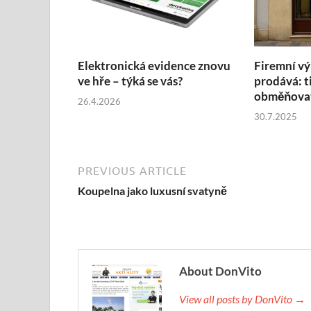
Elektronická evidence znovu
Firemní vý
ve hře – týká se vás?
prodává: t
obměňovat
26.4.2026
30.7.2025
PREVIOUS ARTICLE
Koupelna jako luxusní svatyně
About DonVito
View all posts by DonVito →