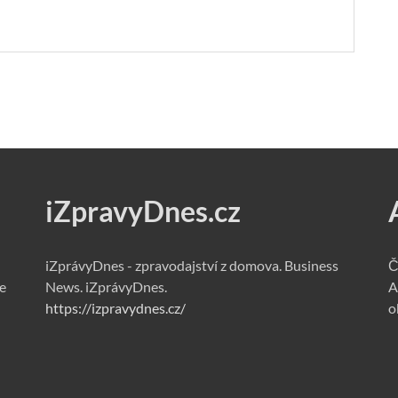
iZpravyDnes.cz
iZprávyDnes - zpravodajství z domova. Business
Č
e
News. iZprávyDnes.
A
https://izpravydnes.cz/
o