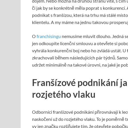
dojem. Nebo možná na druhou stranu víte, s čím u
či jak by se konkrétně měla poprat s konkurencí.
podnikat s franšízou, která na trhu má stálé místo
klientelu. A my máme na jednu takovou prosperujíc
O
franchisingu
nemusíme mluvit dlouho. Jedná se 
jen odkoupíte licenční smlouvu a otevřete si pobo
vyhrála konkurenční boj nebo ho zvládá ustát. U f
zkrachovali během následujících pár týdnů. Sam
udržet minimálně na takové úrovni, na jaké je pob
Franšízové podnikání j
rozjetého vlaku
Odborníci franšízové podnikání přirovnávají k le
naskočení už do rozjetého vlaku. To je poměrně tr
vy jen značku rozšiřujete tím, že otevřete pobočku