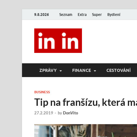
9.8.2026
Seznam
Extra
Super
Bydlení
In In
Magazín životního stylu.
ZPRÁVY
FINANCE
CESTOVÁNÍ
BUSINESS
Tip na franšízu, která 
27.2.2019
-
by
DonVito