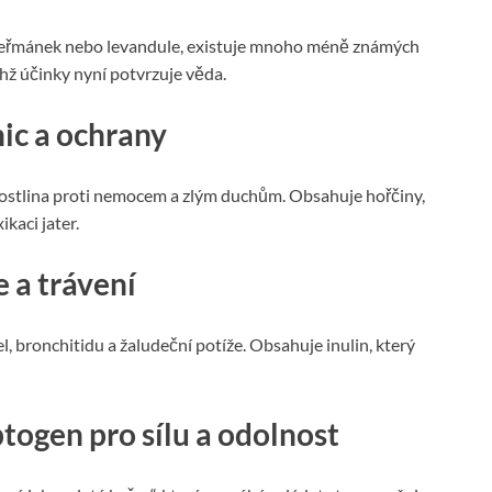
 heřmánek nebo levandule, existuje mnoho méně známých
ichž účinky nyní potvrzuje věda.
ic a ochrany
rostlina proti nemocem a zlým duchům. Obsahuje hořčiny,
kaci jater.
e a trávení
el, bronchitidu a žaludeční potíže. Obsahuje inulin, který
ogen pro sílu a odolnost