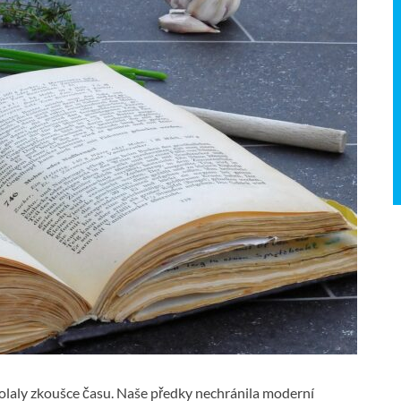
dolaly zkoušce času. Naše předky nechránila moderní