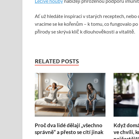
Léčivé houby
nabízejí přirozenou podporu imunit
Ať už hledáte inspiraci v starých receptech, nebo 
vracíme se ke kořenům – k tomu, co fungovalo p
přírody se skrývá klíč k dlouhověkosti a vitalitě.
RELATED POSTS
Proč dva lidé dělají „všechno
Když domác
správně“ a přesto se cítí jinak
ve chvíli, 
nejčastější