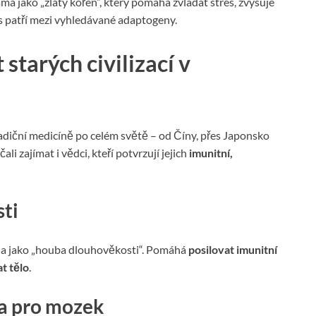
á jako „zlatý kořen“, který pomáhá zvládat stres, zvyšuje
s patří mezi vyhledávané adaptogeny.
starých civilizací v
radiční medicíně po celém světě – od Číny, přes Japonsko
li zajímat i vědci, kteří potvrzují jejich
imunitní,
sti
 jako „houba dlouhověkosti“. Pomáhá
posilovat imunitní
t tělo
.
a pro mozek