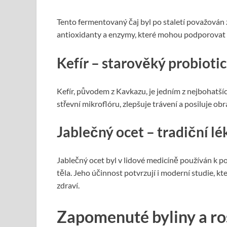
Tento fermentovaný čaj byl po staletí považován
antioxidanty a enzymy, které mohou podporovat t
Kefír – starověký probioti
Kefír, původem z Kavkazu, je jedním z nejbohatš
střevní mikroflóru, zlepšuje trávení a posiluje 
Jablečný ocet – tradiční lé
Jablečný ocet byl v lidové medicíně používán k pod
těla. Jeho účinnost potvrzují i moderní studie, k
zdraví.
Zapomenuté byliny a rost