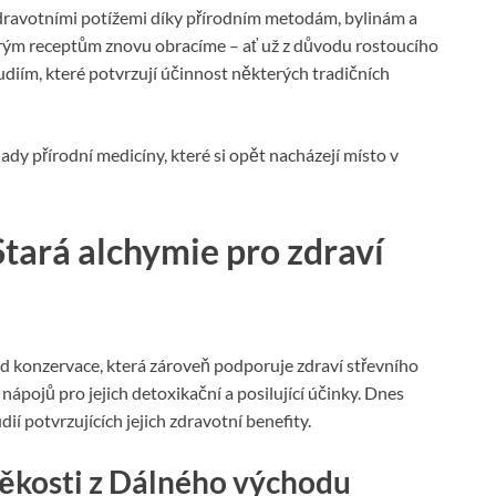
 zdravotními potížemi díky přírodním metodám, bylinám a
ým receptům znovu obracíme – ať už z důvodu rostoucího
udiím, které potvrzují účinnost některých tradičních
y přírodní medicíny, které si opět nacházejí místo v
tará alchymie pro zdraví
d konzervace, která zároveň podporuje zdraví střevního
nápojů pro jejich detoxikační a posilující účinky. Dnes
ií potvrzujících jejich zdravotní benefity.
ěkosti z Dálného východu