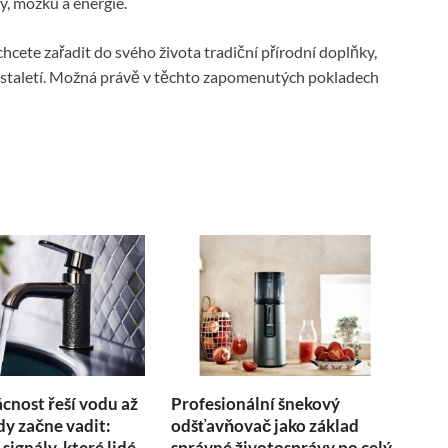
y, mozku a energie.
chcete zařadit do svého života tradiční přírodní doplňky,
o staletí. Možná právě v těchto zapomenutých pokladech
nost řeší vodu až
Profesionální šnekový
kdy začne vadit:
odšťavňovač jako základ
 signály, které lidé
správné životosprávy po celý