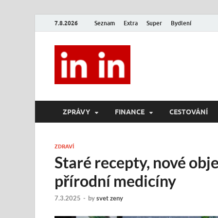
7.8.2026
Seznam
Extra
Super
Bydlení
In In
Magazín životního stylu.
ZPRÁVY
FINANCE
CESTOVÁNÍ
ZDRAVÍ
Staré recepty, nové ob
přírodní medicíny
7.3.2025
-
by
svet zeny