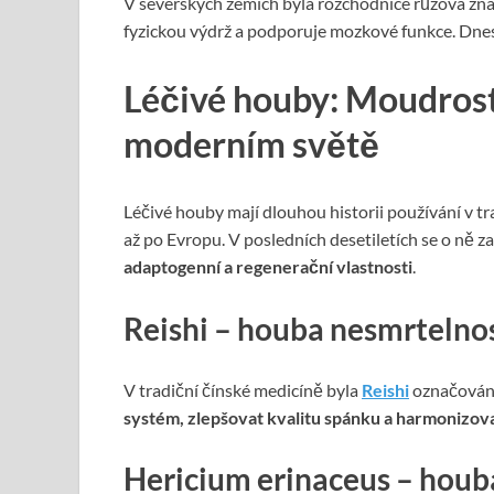
V severských zemích byla rozchodnice růžová znám
fyzickou výdrž a podporuje mozkové funkce. Dne
Léčivé houby: Moudrost 
moderním světě
Léčivé houby mají dlouhou historii používání v t
až po Evropu. V posledních desetiletích se o ně zača
adaptogenní a regenerační vlastnosti
.
Reishi – houba nesmrtelno
V tradiční čínské medicíně byla
Reishi
označována
systém, zlepšovat kvalitu spánku a harmonizova
Hericium erinaceus – houb