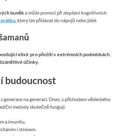
vých buněk
a může pomoci při zlepšení kognitivních
 prášku
, který lze přidávat do nápojů nebo jídel.
 šamanů
posilující elixír pro přežití v extrémních podmínkách
.
tizánětlivé účinky
.
jí budoucnost
ly z generace na generaci. Dnes, s příchodem vědeckého
adiční metody skutečně fungují.
m a imunitu.
cháním i stresem.