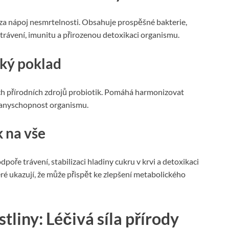
 za nápoj nesmrtelnosti. Obsahuje prospěšné bakterie,
rávení, imunitu a přirozenou detoxikaci organismu.
cký poklad
ích přírodních zdrojů probiotik. Pomáhá harmonizovat
obranyschopnost organismu.
k na vše
poře trávení, stabilizaci hladiny cukru v krvi a detoxikaci
teré ukazují, že může přispět ke zlepšení metabolického
liny: Léčivá síla přírody