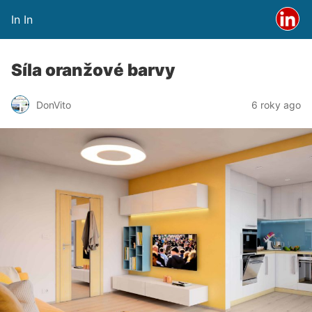
In In
Síla oranžové barvy
DonVito
6 roky ago