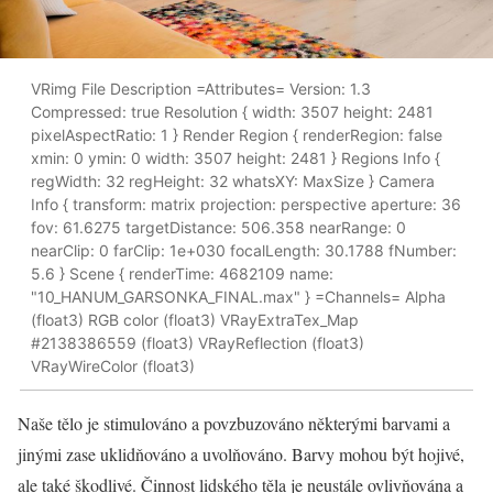
VRimg File Description =Attributes= Version: 1.3
Compressed: true Resolution { width: 3507 height: 2481
pixelAspectRatio: 1 } Render Region { renderRegion: false
xmin: 0 ymin: 0 width: 3507 height: 2481 } Regions Info {
regWidth: 32 regHeight: 32 whatsXY: MaxSize } Camera
Info { transform: matrix projection: perspective aperture: 36
fov: 61.6275 targetDistance: 506.358 nearRange: 0
nearClip: 0 farClip: 1e+030 focalLength: 30.1788 fNumber:
5.6 } Scene { renderTime: 4682109 name:
"10_HANUM_GARSONKA_FINAL.max" } =Channels= Alpha
(float3) RGB color (float3) VRayExtraTex_Map
#2138386559 (float3) VRayReflection (float3)
VRayWireColor (float3)
Naše tělo je stimulováno a povzbuzováno některými barvami a
jinými zase uklidňováno a uvolňováno. Barvy mohou být hojivé,
ale také škodlivé. Činnost lidského těla je neustále ovlivňována a