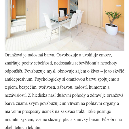
Oranžová je radostná barva. Osvobozuje a uvolňuje emoce,
zmírňuje pocity sebelítosti, nedostatku sebevědomí a neochoty
odpouštět. Povzbuzuje mysl, obnovuje zájem o život – je to skvělé
antidepresivum. Psychologicky si oranžovou barvu spojujeme s
teplem, bezpečím, tvořivostí, zábavou, radostí, humorem a
nezávislostí. Z hlediska naší duševní pohody a zdraví je oranžová
barva známa svým povzbuzujícím vlivem na pohlavní orgány a
má velmi prospěšný účinek na zažívací trakt. Také posiluje
imunitní systém, včetně sleziny, plic a slinivky břišní. Působí i na
oběh tělních tekutin.