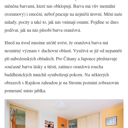
měněna barvami, které nás obklopují. Barva má vliv mentální
(rozumový) i emoční, neboť pracuje na nejnižší úrovni. Mění naše
nálady, pocity a také to, jak nás vnímají ostatní. Pojďme se dnes
podívat, jak na nás působí barva oranžová.
Hned na úvod musíme určitě uvést, že oranžová barva má
nesmírný význam v duchovní oblasti. Využívá se již od nepaměti
při náboženských obřadech. Pro Číňany a Japonce představuje
současně barvu lásky a štěstí, zatímco oranžová roucha
buddhistických mnichů symbolizují pokoru. Na některých
obrazech s Rajskou zahradou je na Stromu poznání zobrazován
pomeranč místo jablka.