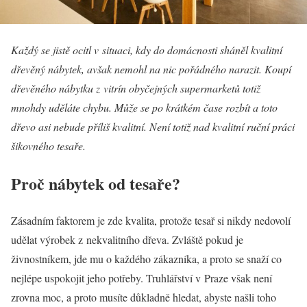
Každý se jistě ocitl v situaci, kdy do domácnosti sháněl kvalitní
dřevěný nábytek, avšak nemohl na nic pořádného narazit. Koupí
dřevěného nábytku z vitrín obyčejných supermarketů totiž
mnohdy uděláte chybu. Může se po krátkém čase rozbít a toto
dřevo asi nebude příliš kvalitní. Není totiž nad kvalitní ruční práci
šikovného tesaře.
Proč nábytek od tesaře?
Zásadním faktorem je zde kvalita, protože tesař si nikdy nedovolí
udělat výrobek z nekvalitního dřeva. Zvláště pokud je
živnostníkem, jde mu o každého zákazníka, a proto se snaží co
nejlépe uspokojit jeho potřeby. Truhlářství v Praze však není
zrovna moc, a proto musíte důkladně hledat, abyste našli toho