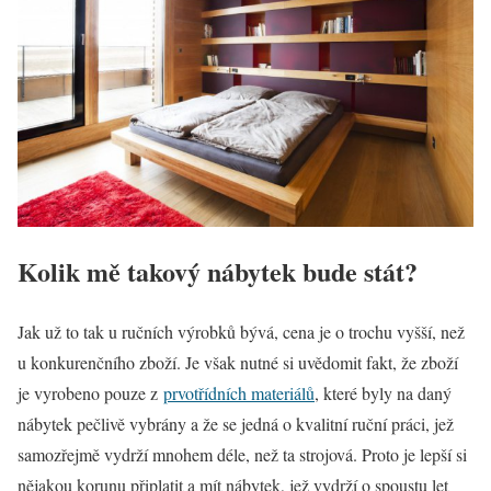
Kolik mě takový nábytek bude stát?
Jak už to tak u ručních výrobků bývá, cena je o trochu vyšší, než
u konkurenčního zboží. Je však nutné si uvědomit fakt, že zboží
je vyrobeno pouze z
prvotřídních materiálů
, které byly na daný
nábytek pečlivě vybrány a že se jedná o kvalitní ruční práci, jež
samozřejmě vydrží mnohem déle, než ta strojová. Proto je lepší si
nějakou korunu připlatit a mít nábytek, jež vydrží o spoustu let