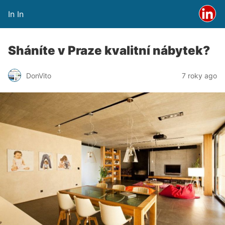
In In
Sháníte v Praze kvalitní nábytek?
DonVito
7 roky ago