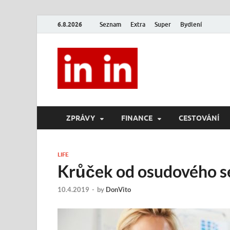
6.8.2026
Seznam
Extra
Super
Bydlení
In In
Magazín životního stylu.
ZPRÁVY
FINANCE
CESTOVÁNÍ
LIFE
Krůček od osudového 
10.4.2019
-
by
DonVito