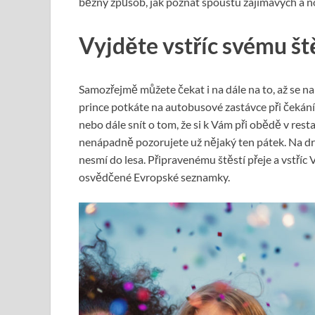
běžný způsob, jak poznat spoustu zajímavých a no
Vyjděte vstříc svému ště
Samozřejmě můžete čekat i na dále na to, až se 
prince potkáte na autobusové zastávce při čekání 
nebo dále snít o tom, že si k Vám při obědě v res
nenápadně pozorujete už nějaký ten pátek. Na druh
nesmí do lesa. Připravenému štěstí přeje a vstř
osvědčené Evropské seznamky.