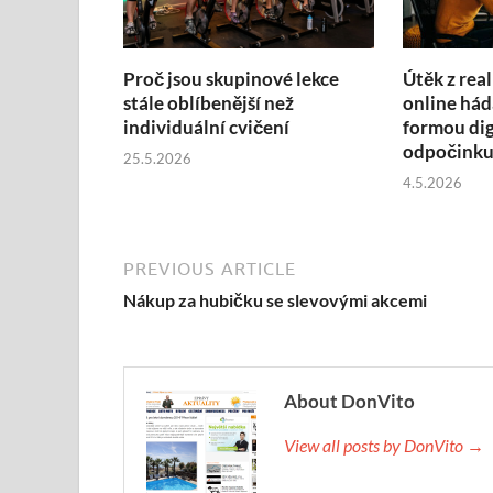
Proč jsou skupinové lekce
Útěk z real
stále oblíbenější než
online hád
individuální cvičení
formou dig
odpočink
25.5.2026
4.5.2026
PREVIOUS ARTICLE
Nákup za hubičku se slevovými akcemi
About DonVito
View all posts by DonVito →