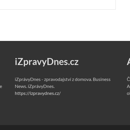
iZpravyDnes.cz
iZprávyDnes - zpravodajství z domova. Business
Č
e
News. iZprávyDnes.
A
https://izpravydnes.cz/
o