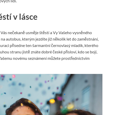
vých lidí.
stí v lásce
na Vás nečekaně usměje štěstí a Vy Vašeho vysněného
na autobus, kterým jezdíte již několik let do zaměstnání,
tauraci přisedne ten šarmantní černovlasý mladík, kterého
ou stranu jistě znáte dobré české přísloví, kdo se bojí,
íc Vašemu novému seznámení můžete prostřednictvím