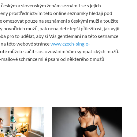
českým a slovenským ženám seznámit se s jejich
ženy prostřednictvím této online seznamky hledají pod
te omezovat pouze na seznámení s českými muži a toužíte
 hovořících mužů, pak nenajdete lepší příležitost, jak vyjít
eba pro to udělat, aby si Vás gentlemani na této seznamce
e na této webové stránce
www.czech-single-
 poté můžete začít s oslovováním Vám sympatických mužů.
 e-mailové schránce milé psaní od některého z mužů