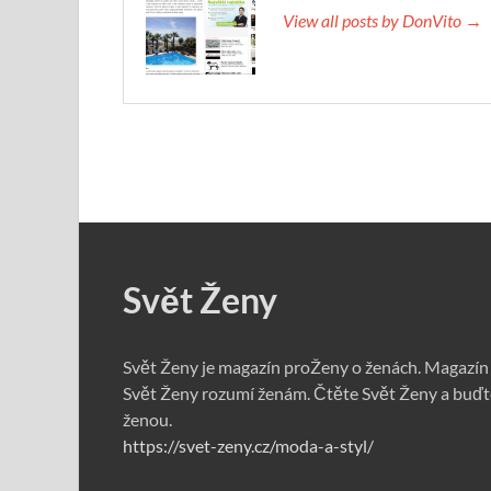
View all posts by DonVito →
Svět Ženy
Svět Ženy je magazín proŽeny o ženách. Magazín
Svět Ženy rozumí ženám. Čtěte Svět Ženy a buďt
ženou.
https://svet-zeny.cz/moda-a-styl/