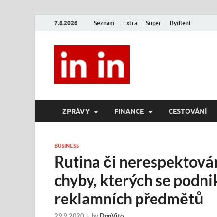
7.8.2026
Seznam
Extra
Super
Bydlení
In In
Magazín životního stylu.
ZPRÁVY
FINANCE
CESTOVÁNÍ
BUSINESS
Rutina či nerespektován
chyby, kterých se podni
reklamních předmětů
29.9.2020
-
by
DonVito