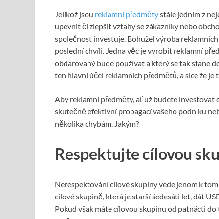
Jelikož jsou
reklamní předměty
stále jedním z nej
upevnit či zlepšit vztahy se zákazníky nebo obcho
společnost investuje. Bohužel výroba reklamních 
poslední chvíli. Jedna věc je vyrobit reklamní př
obdarovaný bude používat a který se tak stane 
ten hlavní účel reklamních předmětů, a sice že je
Aby reklamní předměty, ať už budete investovat
skutečně efektivní propagací vašeho podniku nebo
několika chybám. Jakým?
Respektujte cílovou sk
Nerespektování cílové skupiny vede jenom k tom
cílové skupině, která je starší šedesáti let, dát US
Pokud však máte cílovou skupinu od patnácti do t