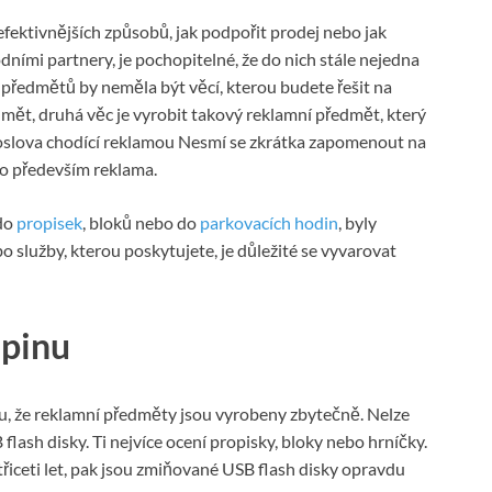
efektivnějších způsobů, jak podpořit prodej nebo jak
dními partnery, je pochopitelné, že do nich stále nejedna
předmětů by neměla být věcí, kterou budete řešit na
edmět, druhá věc je vyrobit takový reklamní předmět, který
doslova chodící reklamou Nesmí se zkrátka zapomenout na
 to především reklama.
 do
propisek
, bloků nebo do
parkovacích hodin
, byly
 služby, kterou poskytujete, je důležité se vyvarovat
upinu
u, že reklamní předměty jsou vyrobeny zbytečně. Nelze
B flash disky. Ti nejvíce ocení propisky, bloky nebo hrníčky.
řiceti let, pak jsou zmiňované USB flash disky opravdu