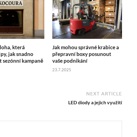
loha, která
Jak mohou správné krabice a
ipy, jak snadno
přepravní boxy posunout
 sezónní kampaně
vaše podnikání
23.7.2025
NEXT ARTICLE
LED diody a jejich využití