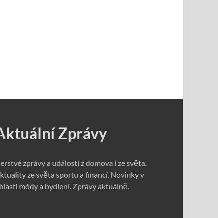
Aktuální Zprávy
erstvé zprávy a události z domova i ze světa.
ktuality ze světa sportu a financí. Novinky v
blasti módy a bydlení. Zprávy aktuálně.