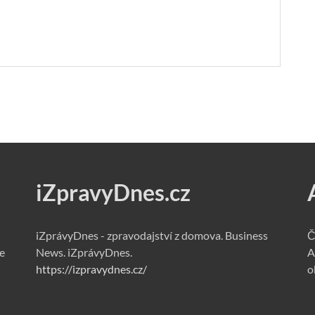
iZpravyDnes.cz
iZprávyDnes - zpravodajství z domova. Business
Č
e
News. iZprávyDnes.
A
https://izpravydnes.cz/
o