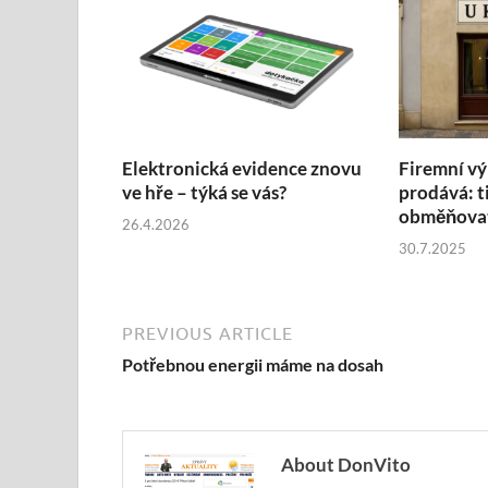
Elektronická evidence znovu
Firemní vý
ve hře – týká se vás?
prodává: t
obměňovat
26.4.2026
30.7.2025
PREVIOUS ARTICLE
Potřebnou energii máme na dosah
About DonVito