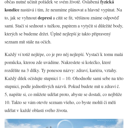
fyzická
občas nutné učinit pořádek ve svém životě. Oslabená
kondice
nastává i tím, že neumíme plánovat a hlavně vypínat. Na
depresi
to, jak se vyhnout
a cítit se fit, většinou známe odpověď
sami. Stačí si sednout s tužkou, papírem a vytyčit si důležité body,
kterých se budeme držet. Úplně nejlepší je takto připravený
seznam mít stále na očích.
Každý ví totiž nejlépe, co je pro něj nejlepší. Vystačí k tomu malá
pomůcka, kterou zde uvádíme. Nakreslete si kolečko, které
rozdělíte na 3 dílky. Ty ponesou názvy: zdraví, kariéra, vztahy.
Každý dílek očíslujte stupnicí 1 – 10. Ohodnoťte sami sebe na této
stupnici, podle jednotlivých názvů. Pokud budete mít u zdraví č.
5, napište si, co můžete udělat proto, abyste se dostali, co nejblíže
10. Takto se vám otevře seznam všeho, co byste mohli či měli
udělat v každé oblasti svého života.