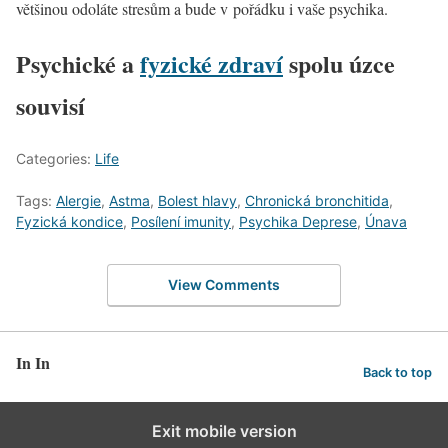
většinou odoláte stresům a bude v pořádku i vaše psychika.
Psychické a
fyzické zdraví
spolu úzce
souvisí
Categories:
Life
Tags:
Alergie
,
Astma
,
Bolest hlavy
,
Chronická bronchitida
,
Fyzická kondice
,
Posílení imunity
,
Psychika Deprese
,
Únava
View Comments
In In
Back to top
Exit mobile version