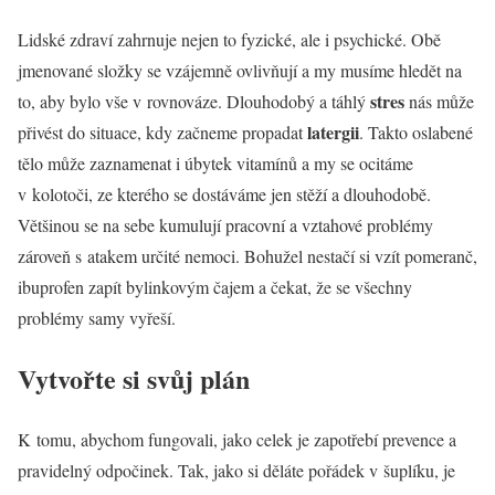
Lidské zdraví zahrnuje nejen to fyzické, ale i psychické. Obě
jmenované složky se vzájemně ovlivňují a my musíme hledět na
stres
to, aby bylo vše v rovnováze. Dlouhodobý a táhlý
nás může
latergii
přivést do situace, kdy začneme propadat
. Takto oslabené
tělo může zaznamenat i úbytek vitamínů a my se ocitáme
v kolotoči, ze kterého se dostáváme jen stěží a dlouhodobě.
Většinou se na sebe kumulují pracovní a vztahové problémy
zároveň s atakem určité nemoci. Bohužel nestačí si vzít pomeranč,
ibuprofen zapít bylinkovým čajem a čekat, že se všechny
problémy samy vyřeší.
Vytvořte si svůj plán
K tomu, abychom fungovali, jako celek je zapotřebí prevence a
pravidelný odpočinek. Tak, jako si děláte pořádek v šuplíku, je