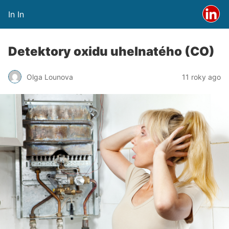
In In
Detektory oxidu uhelnatého (CO)
Olga Lounova
11 roky ago