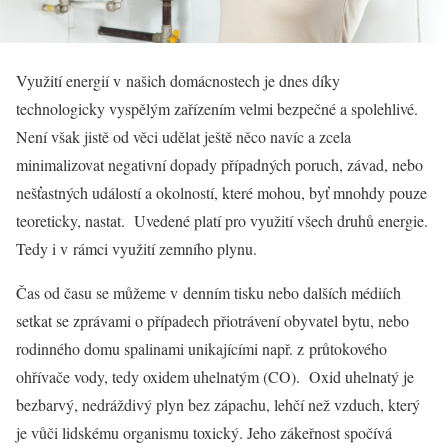
Využití energií v našich domácnostech je dnes díky
technologicky vyspělým zařízením velmi bezpečné a spolehlivé.
Není však jistě od věci udělat ještě něco navíc a zcela
minimalizovat negativní dopady případných poruch, závad, nebo
nešťastných událostí a okolností, které mohou, byť mnohdy pouze
teoreticky, nastat. Uvedené platí pro využití všech druhů energie.
Tedy i v rámci využití zemního plynu.
Čas od času se můžeme v denním tisku nebo dalších médiích
setkat se zprávami o případech přiotrávení obyvatel bytu, nebo
rodinného domu spalinami unikajícími např. z průtokového
ohřívače vody, tedy oxidem uhelnatým (CO). Oxid uhelnatý je
bezbarvý, nedráždivý plyn bez zápachu, lehčí než vzduch, který
je vůči lidskému organismu toxický. Jeho zákeřnost spočívá