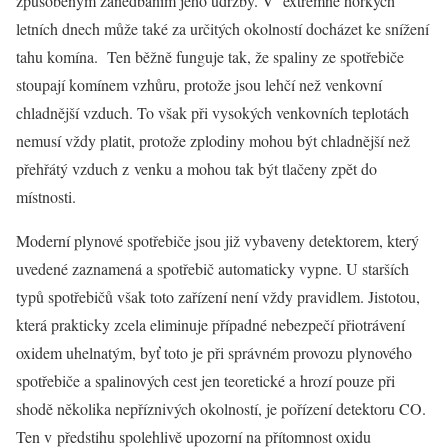
způsobeným zanedbáním jeho údržby. V extrémně horkých
letních dnech může také za určitých okolností docházet ke snížení
tahu komína. Ten běžně funguje tak, že spaliny ze spotřebiče
stoupají komínem vzhůru, protože jsou lehčí než venkovní
chladnější vzduch. To však při vysokých venkovních teplotách
nemusí vždy platit, protože zplodiny mohou být chladnější než
přehřátý vzduch z venku a mohou tak být tlačeny zpět do
místnosti.
Moderní plynové spotřebiče jsou již vybaveny detektorem, který
uvedené zaznamená a spotřebič automaticky vypne. U starších
typů spotřebičů však toto zařízení není vždy pravidlem. Jistotou,
která prakticky zcela eliminuje případné nebezpečí přiotrávení
oxidem uhelnatým, byť toto je při správném provozu plynového
spotřebiče a spalinových cest jen teoretické a hrozí pouze při
shodě několika nepříznivých okolností, je pořízení detektoru CO.
Ten v předstihu spolehlivě upozorní na přítomnost oxidu