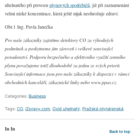
uhelnatého při provozu
plynových spotřebičů
, již při zaznamenání
velmi nízké koncentrace, která ještě nijak neohrožuje zdraví.
Obr.1 Ing. Pavla Janečka
Pro naše zákazníky zajistíme detektory CO za výhodných
podmínek a poskytneme jim zároveň i veškeré související
poradenství. Podporu bezpečného a efektivního využití zemního
plynu považujeme totiž dlouhodobě za jednu ze svých priorit.
Související informace jsou pro naše zákazníky k dispozici v rámci
obchodních kanceláří, zákaznické linky nebo
www.ppas.cz
.
Categories:
Business
Tags:
CO
,
iZpravy.com
,
Oxid uhelnatý
,
Pražská plynárenská
In In
Back to top