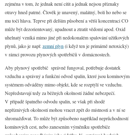
zejména v tom, že jednak není cítit a jednak nejsou příznaky
otravy hned patrné. Člověk je unavený, malátný, bolí ho nebo se
mu točí hlava. Teprve při delším působení a větší koncentraci CO
může být dezorientovaný, upadnout a ztratit vědomí apod. Oxid
uhelnatý vzniká mimo jiné při nedokonalém spalování užitkových
plynů, jako je např.
zemní plyn
(i když ten je primárně netoxický)
v rámci provozu plynových spotřebičů v domácnostech.
Aby plynový spotřebič správně fungoval, potřebuje dostatek
vzduchu a správný a funkční odvod spalin, které jsou komínovým
systémem odváděny mimo objekt, kde se rozptýlí ve vzduchu.
Nepředstavují tedy za běžných okolností žádné nebezpečí.
V případě špatného odvodu spalin, se však při shodě
nepříznivých okolností mohou vracet zpět do místnosti a v ní se
shromažďovat. To může být způsobeno například neprůchodností
komínových cest, nebo zanesením výměníku spotřebiče