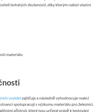
siteli bohatých zkušeností, díky kterým nabízí vlastní
osti materiálu
čnosti
ních vozidel
zajišťuje a následně vyhodnocuje reakci
stnanci spolupracují s výzkumu materiálu pro železnici.
litními přístroji, které jsou určené právě k testování