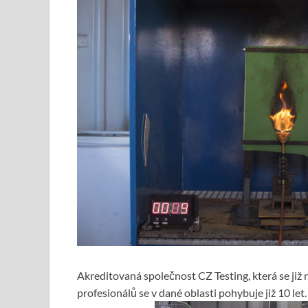
Akreditovaná společnost CZ Testing, která se již
profesionálů se v dané oblasti pohybuje již 10 let.