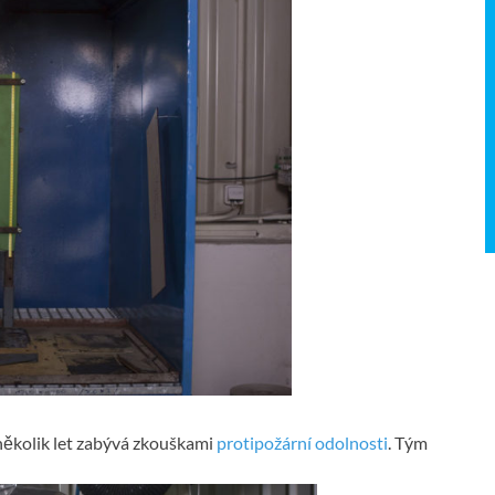
 několik let zabývá zkouškami
protipožární odolnosti
. Tým