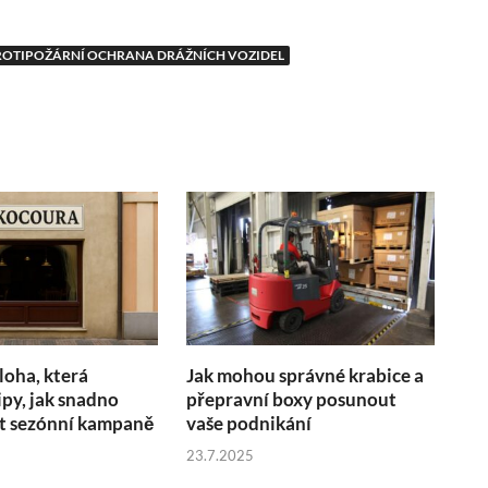
ROTIPOŽÁRNÍ OCHRANA DRÁŽNÍCH VOZIDEL
loha, která
Jak mohou správné krabice a
ipy, jak snadno
přepravní boxy posunout
 sezónní kampaně
vaše podnikání
23.7.2025