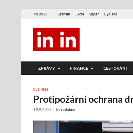
7.8.2026
Seznam
Extra
Super
Bydlení
In In
Magazín životního stylu.
ZPRÁVY
FINANCE
CESTOVÁNÍ
BUSINESS
Protipožární ochrana d
19.9.2017
-
by
redakce