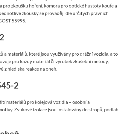
 pro zkoušku hoření, komora pro optické hustoty kouře a
. Jednotlivé zkoušky se provádějí dle určitých právních
 GOST 55995.
2
a materiálů, které jsou využívány pro drážní vozidla, a to
ovuje pro každý materiál či výrobek zkušební metody,
ě z hlediska reakce na oheň.
545-2
tí materiálů pro kolejová vozidla – osobní a
otivy. Zvukové izolace jsou instalovány do stropů, podlah
 oheň