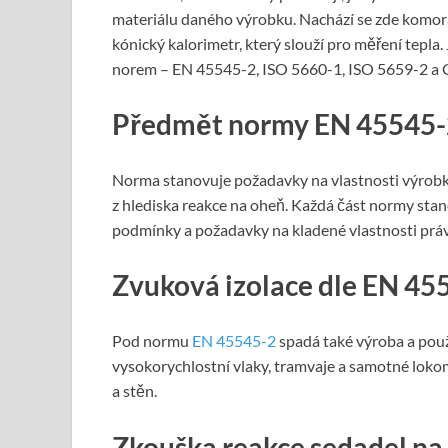
materiálu daného výrobku. Nachází se zde komora
kónický kalorimetr, který slouží pro měření tepla
norem – EN 45545-2, ISO 5660-1, ISO 5659-2 a
Předmět normy EN 45545-
Norma stanovuje požadavky na vlastnosti výrobků 
z hlediska reakce na oheň. Každá část normy stan
podmínky a požadavky na kladené vlastnosti práv
Zvuková izolace dle EN 45
Pod normu
EN 45545-2
spadá také výroba a použi
vysokorychlostní vlaky, tramvaje a samotné lokom
a stěn.
Zkouška reakce sedadel na